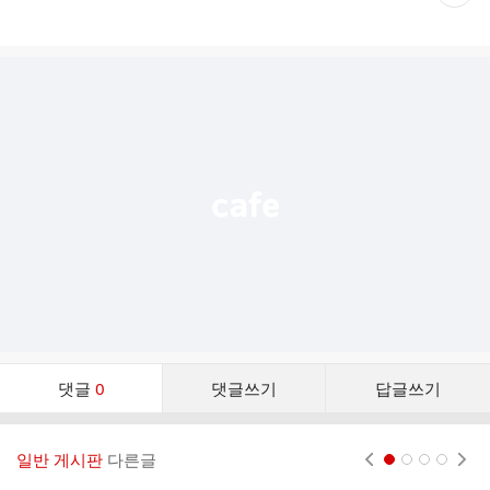
재
게
시
글
추
가
기
능
열
기
댓
댓글
0
댓글쓰기
답글쓰기
글
댓
글
일반 게시판
다른글
현재페이지 1
2
3
4
리