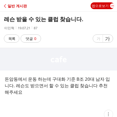
C
일반 게시판
앱으로보기
A
레슨 받을 수 있는 클럽 찾습니다.
F
작
작
조
이민혁
19.07.21
87
성
성
회
E
자
시
수
글
가
글
목록
댓글
0
가
간
자
자
크
크
기
기
크
작
게
게
돈암동에서 운동 하는데 구대화 기준 B조 20대 남자 입
니다. 레슨도 받으면서 할 수 있는 클럽 찾습니다 추천
해주세요
현