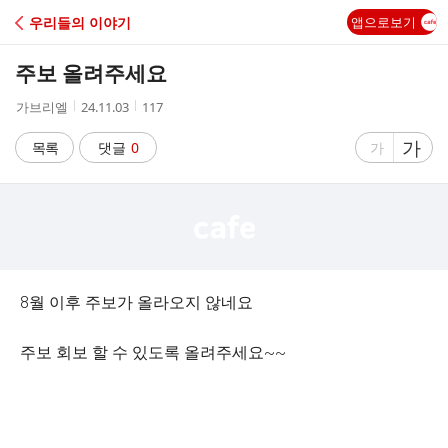
C
우리들의 이야기
앱으로보기
A
주보 올려주세요
F
작
작
조
가브리엘
24.11.03
117
성
성
회
E
자
시
수
글
가
글
목록
댓글
0
가
간
자
자
크
크
기
기
크
작
게
게
8월 이후 주보가 올라오지 않네요
주보 회보 할 수 있도록 올려주세요~~