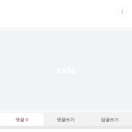
현
재
게
시
글
추
가
기
능
열
기
댓
댓글
0
댓글쓰기
답글쓰기
글
댓