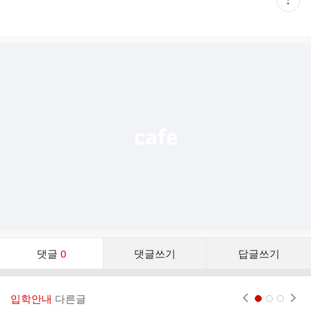
재
게
시
글
추
가
기
능
열
기
댓
댓글
0
댓글쓰기
답글쓰기
글
댓
글
입학안내
다른글
현재페이지 1
2
3
리