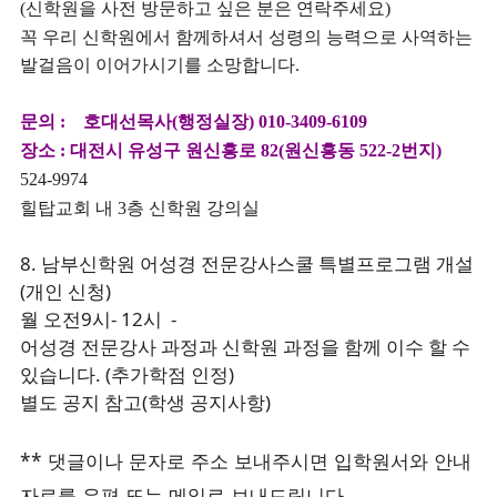
신학원을 사전 방문하고 싶은 분은 연락주세요
(
)
꼭 우리 신학원에서 함께하셔서 성령의 능력으로 사역하는
발걸음이 이어가시기를 소망합니다
.
문의
호대선목사
행정실장
:
(
) 010-3409-6109
장소
대전시 유성구 원신흥로
원신흥동
번지
:
82(
522-2
)
524-9974
힐탑교회
내
층 신학원 강의실
3
8. 남부신학원 어성경 전문강사스쿨 특별프로그램 개설
(개인 신청)
월 오전9시- 12시 -
어성경 전문강사 과정과 신학원 과정을 함께 이수 할 수
있습니다. (추가학점 인정)
별도 공지 참고(학생 공지사항)
** 댓글이나 문자로 주소 보내주시면 입학원서와 안내
자료를 우편 또는 메일로 보내드립니다.