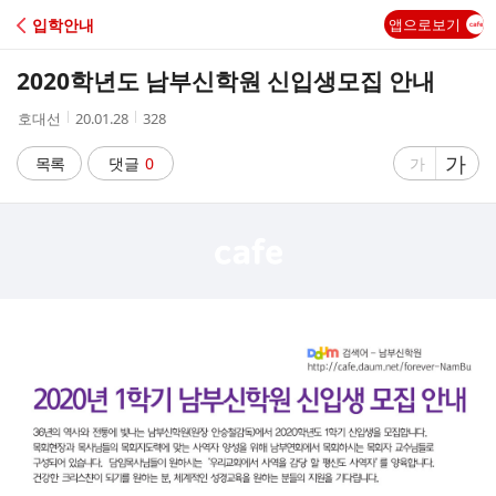
C
입학안내
앱으로보기
A
2020학년도 남부신학원 신입생모집 안내
F
작
작
조
호대선
20.01.28
328
성
성
회
E
자
시
수
글
가
글
목록
댓글
0
가
간
자
자
크
크
기
기
크
작
게
게