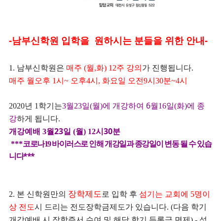
-남부신학원 입학을 원하시는 분들을 위한 안내-
남부신학원은
매주
월
화
주 강의
가 진행됩니다
1.
(
,
) 12
.
매주 월오후
시
오후
시
화요일 오전
시
분
시
1
~
4
,
9
30
~4
년
학기는
월
에 개강하여 6
화
에 종
2020
1
3월23일(
)
월16일
(
)
강
하게 됩니다
.
개강예배
월23
일
월
시30분
3
(
) 12
코로나
바이러스로 인해 개강일과 종강일이 변동 될 수 있습
***
19
니다***
장학제도
본 신학원만의
로 입학 후
섬기는 교회에
명이
2.
5
상 전도
시 드리는 전도장학금제도가 있습니다
다음 학기
. (
개강예배 시 장학증서 수여 및 해당 학기 등록금 면제
섬
) -