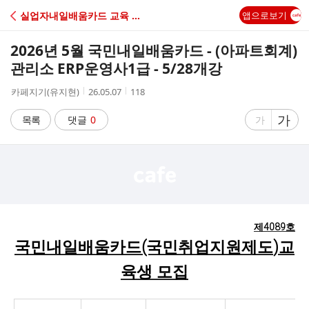
C
실업자내일배움카드 교육 일정
앱으로보기
A
2026년 5월 국민내일배움카드 - (아파트회계)
F
관리소 ERP운영사1급 - 5/28개강
작
작
조
카페지기(유지현)
26.05.07
118
E
성
성
회
자
시
수
글
가
글
목록
댓글
0
가
간
자
자
크
크
기
기
크
작
게
게
제4089호
국민내일배움카드
(국민취업지원제도
)
교
육생 모집