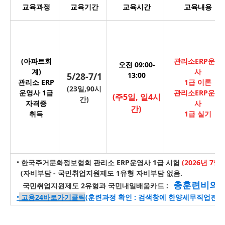
교육과정
교육기간
교육시간
교육내용
(아파트회
관리소ERP운영
오전 09:00-
계)
사
5/28-7/1
13:00
관리소 ERP
1급 이론
(23일,90시
운영사 1급
관리소ERP운영
(주5일, 일4시
간)
자격증
사
간)
취득
1급 실기
•
한국주거문화정보협회 관리소 ERP운영사 1급 시험
(2026년 7월
(자비부담 - 국민취업지원제도 1유형 자비부담 없음.
총훈련비의 
국민취업지원제도 2유형과 국민내일배움카드 :
•
고용24바로가기클릭
(
훈련과정 확인 : 검색창에 한양세무직업전