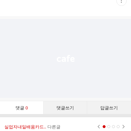
현
재
게
시
글
추
가
기
능
열
기
댓
댓글
0
댓글쓰기
답글쓰기
글
댓
글
실업자내일배움카드..
다른글
현재페이지 1
2
3
4
리