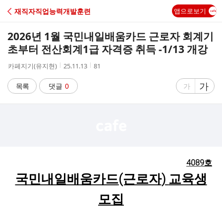
C
재직자직업능력개발훈련
앱으로보기
A
2026년 1월 국민내일배움카드 근로자 회계기
F
초부터 전산회계1급 자격증 취득 -1/13 개강
작
작
조
카페지기(유지현)
25.11.13
81
E
성
성
회
자
시
수
글
가
글
목록
댓글
0
가
간
자
자
크
크
기
기
크
작
게
게
4089호
국민내일배움카드
(근로자
)
교육생
모집