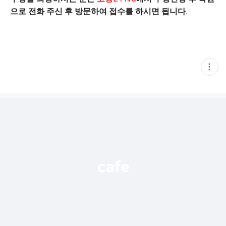
으로 전화 주신 후 방문하여 접수를 하시면 됩니다.
현
재
게
시
글
추
가
기
능
열
기