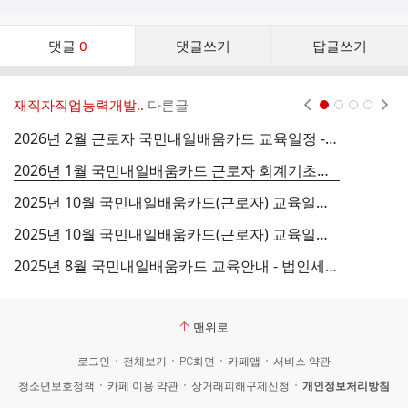
댓
댓글
0
댓글쓰기
답글쓰기
글
댓
글
재직자직업능력개발..
다른글
현재페이지 1
2
3
4
리
스
2026년 2월 근로자 국민내일배움카드 교육일정 - 2/3 개강 회계 기초부터 전산회계1급
트
2026년 1월 국민내일배움카드 근로자 회계기초부터 전산회계1급 자격증 취득 -1/13 개강
2025년 10월 국민내일배움카드(근로자) 교육일정 - 10/21(야간반)-법인세무조정
2025년 10월 국민내일배움카드(근로자) 교육일정 안내 -월화수 야간반(10/14 개강)
2025년 8월 국민내일배움카드 교육안내 - 법인세 세무조정신고 평일 오후반(8/29)
맨위로
로그인
전체보기
PC화면
카페앱
서비스 약관
청소년보호정책
카페 이용 약관
상거래피해구제신청
개인정보처리방침