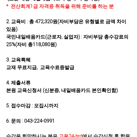
* 전산회계1급 자격증 취득을 위해 준비를 하는 분
2.
교육비
: 총 472,320원(자비부담은 유형별로 금액 차이
있음)
국민내일배움카드(근로자, 실업자) : 자비부담 총수강료의
25%(자비 총118,080원)
3.
교육특혜
교재 무료지급
,
교육수료증발급
4.
제출서류
본원 교육신청서
(신
분증
,
내일배움카드 본인확인함)
5.
접수마감
:
모집시까지
6. 문의 : 043-224-0991
수강을 희망하시는 분은
고용24-hrd
에서 수강신청 후 학원