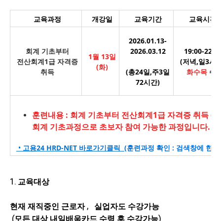
교육과정
개강일
교육기간
교육시간
2026.01.13-
회계 기초부터
2026.03.12
19:00-22:0
1월 13일
전산회계1급 자격증
(저녁
,
일3
시
(화)
취득
(총24일,주3일
화수목
수
72시간)
훈련내용 : 회계 기초부터 전산회계1급 자격증 취득 ( 20
회계 기초과정으로 초보자 참여 가능한 과정입니다.
•
고용24
HRD-NET 바로가기
클릭
(훈련과정
확인 : 검색창에 한
1.
교육대상
현재 재직중인 근로자
, 실업자도 수강가능
(
모든 대상 내일배움카드 수령 후 수강가능
)