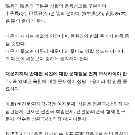
陽운과 陰운의 구분은 삼합의 운동성으로 구분하며
申子辰(水), 巳酉丑(金)은 陰의 운이며, 寅午戌(火), 亥卯未(木)
은 陽의 운이라 한다.
대운의 지지는 계절의 연장이며, 큰환경의 변화 주거지 변동 등
을 뜻한다.
대운이 좋으면 아무리 세운이 안 좋아도 망할 정도는 아니다.
즉 대운이 세운보다 중하게 생각해아 한다.
대운지지의 반대편 육친에 대한 문제점을 먼저 주시하여야 한
다
. 즉 억제된 육친에 대한 문제점이 상담 내용이라 할 만큼 중
요하다.
예로) 비견운:편재극-금전 여자문제. 상관운:정관극-남;직장 여;
남편문제, 편재운:편인극-학업문제, 편관운:비견극-형제 친구
문제, 인수운:상관극-남;직장 여;자녀문제
辰戌丑未의 대운을 지날 때는 入墓 華蓋 작용으로 해당 육친의