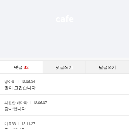
열
기
댓
댓글
32
댓글쓰기
답글쓰기
글
댓
작
작
병아리
18.06.04
글
성
성
많이 고맙습니다.
리
자
시
스
간
트
작
작
씨원한 바다라
18.06.07
성
성
감사합니다
자
시
간
작
작
미요33
18.11.27
성
성