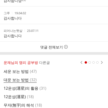
감사합니당~~
자
시
간
작
작
그루
19.04.02
성
성
감사합니다
자
시
간
작
작
피어나는햇살
23.07.11
성
성
감사합니다
자
시
간
댓글 전체보기
운재님의 명리 공부방
다른글
현재페이지 1
2
3
4
댓
세운 보는 방법
(
47
)
육
글
댓
대운 보는 방법
(
32
)
육
글
댓
12운성(運星)의 활용
(
31
)
간
글
댓
12운성(運星)
(
18
)
지
글
댓
무자(無字)의 해석
(
18
)
지