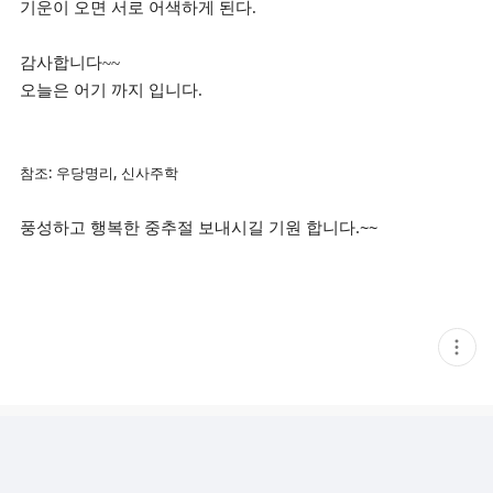
기운이 오면 서로 어색하게 된다.
감사합니다~~
오늘은 어기 까지 입니다.
참조: 우당명리, 신사주학
풍성하고 행복한 중추절 보내시길 기원 합니다.~~
현
재
게
시
글
추
가
기
능