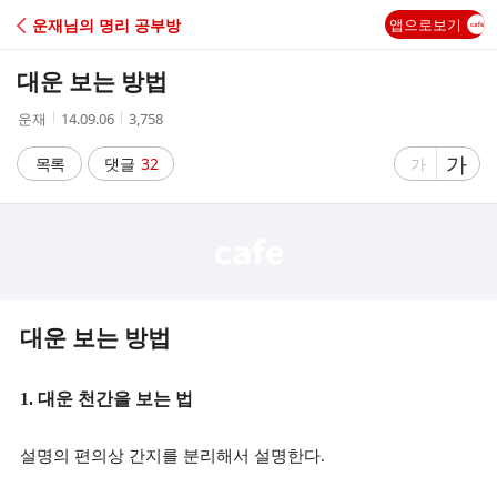
C
운재님의 명리 공부방
앱으로보기
A
대운 보는 방법
F
작
작
조
운재
14.09.06
3,758
성
성
회
E
자
시
수
글
가
글
목록
댓글
32
가
간
자
자
크
크
기
기
크
작
게
게
대운 보는 방법
1. 대운 천간을 보는 법
설명의 편의상 간지를 분리해서 설명한다.