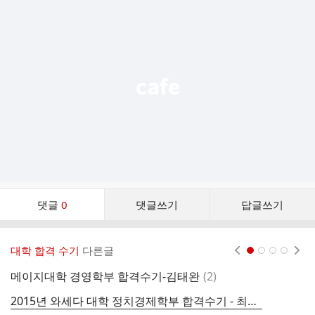
가
기
능
열
기
댓
댓글
0
댓글쓰기
답글쓰기
글
댓
글
대학 합격 수기
다른글
현재페이지 1
2
3
4
리
스
댓
메이지대학 경영학부 합격수기-김태완
(
2
)
2
트
글
2015년 와세다 대학 정치경제학부 합격수기 - 최유리