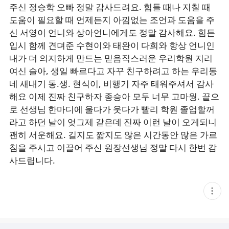
주신 정승학 오빠 정말 감사드려요. 힘들 때나 지칠 때
도움이 필요할 때 언제든지 아낌없는 조언과 도움을 주
신 서영이 언니와 상아언니에게도 정말 감사해요. 힘든
입시 함께 견뎌준 수현이와 태완이 다희와 항상 언니인
내가 더 의지하게 만드는 믿음직스러운 우리학원 지리
여신 슬아, 생일 빠르다고 자꾸 친구하려고 하는 우리동
네 새내기 동.생. 현식이, 비행기 자주 태워주셔서 감사
해요 이제 진짜 친구하자 종승아 모두 너무 고마웡. 끝으
로 선생님 한마디에 울다가 웃다가 빨리 학원 졸업할꺼
라고 하던 날이 엊그제 같은데 진짜 이런 날이 오게되니
괜히 서운해요. 길지도 짧지도 않은 시간동안 많은 가르
침을 주시고 이끌어 주신 원장선생님 정말 다시 한번 감
사드립니다.
현
재
게
시
글
추