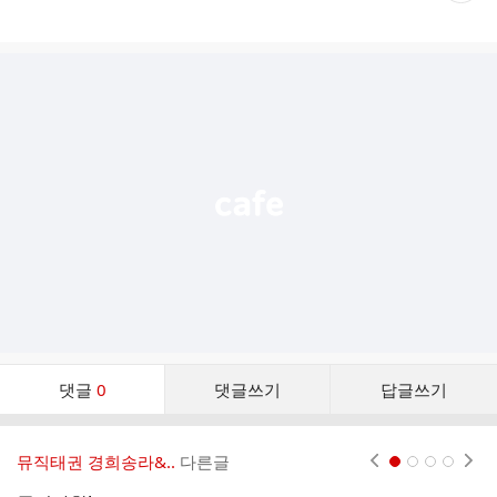
게
시
글
추
가
기
능
열
기
댓
댓글
0
댓글쓰기
답글쓰기
글
댓
글
뮤직태권 경희송라&..
다른글
현재페이지 1
2
3
4
리
스