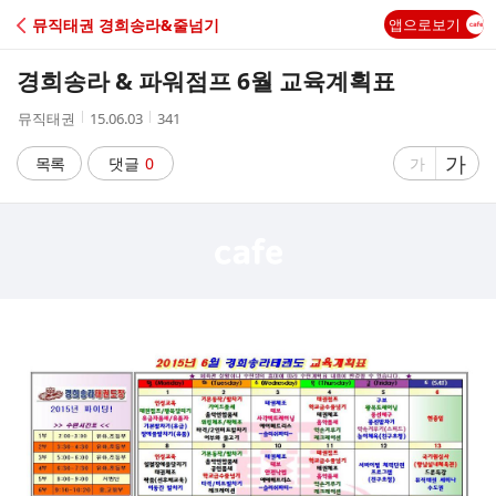
C
뮤직태권 경희송라&줄넘기
앱으로보기
A
경희송라 & 파워점프 6월 교육계획표
F
작
작
조
뮤직태권
15.06.03
341
성
성
회
E
자
시
수
글
가
글
목록
댓글
0
가
간
자
자
크
크
기
기
크
작
게
게