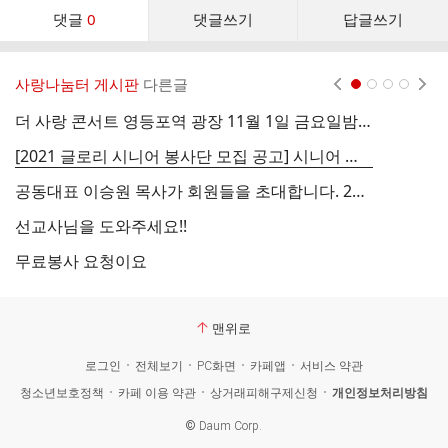
댓
댓글
0
댓글쓰기
답글쓰기
글
댓
글
사랑나눔터 게시판
다른글
현재페이지 1
2
3
4
리
스
더 사랑 콘서트 영등포역 광장 11월 1일 금요일밤 8시
트
[2021 글로리 시니어 봉사단 모집 공고] 시니어 봉사단 지원을 위한 자료 공유합니다.
질
공동대표 이승원 목사가 회원들을 초대합니다. 2019년 12월 17일(화) 오후 2시 30분
선교사님을 도와주세요!!
감
무료봉사 요청이요
맨위로
로그인
전체보기
PC화면
카페앱
서비스 약관
청소년보호정책
카페 이용 약관
상거래피해구제신청
개인정보처리방침
©
Daum Corp.