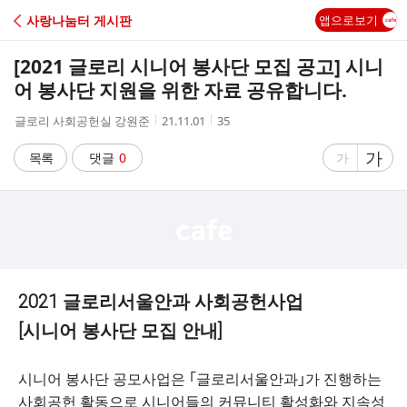
C
사랑나눔터 게시판
앱으로보기
A
[2021 글로리 시니어 봉사단 모집 공고] 시니
F
어 봉사단 지원을 위한 자료 공유합니다.
작
작
조
글로리 사회공헌실 강원준
21.11.01
35
E
성
성
회
자
시
수
글
가
글
목록
댓글
0
가
간
자
자
크
크
기
기
크
작
게
게
2021 글로리서울안과 사회공헌사업
[시니어 봉사단 모집 안내]
시니어 봉사단 공모사업은 ｢글로리서울안과｣가 진행하는
사회공헌 활동으로 시니어들의 커뮤니티 활성화와 지속성