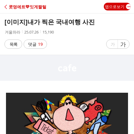
C
콧멍에트💛잇게짤털
앱으로보기
A
[이미지]
내가 찍은 국내여행 사진
F
작
작
조
겨울와라
25.07.26
15,190
성
성
회
E
자
시
수
글
가
글
목록
댓글
19
가
간
자
자
크
크
기
기
크
작
게
게