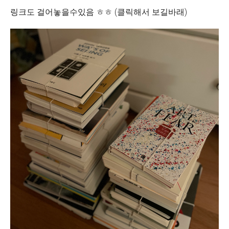
링크도 걸어놓을수있음 ㅎㅎ (클릭해서 보길바래)