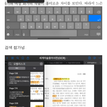
검색 쌉가넝..