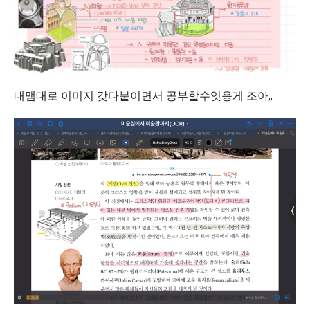
내맴대로 이미지 갖다붙이면서 공부할수잇응게 조아,,