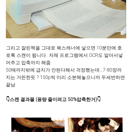
그리고 잘린책을 그대로 북스캐너에 넣으면 10분만에 호
로록 스캔이 됩니다.. 자체 프로그램에서 OCR도 알아서넣
어주고 압축까지 해줌
50매까지밖에 급지가 안된다해서 걱정했는데 , 7-80장까
지는 거뜬한듯 ? 150p씩 미리 소분해놓으니까 두세번하면
끝남
👇스캔 결과물 (용량 줄이려고 50%압축한거)👇