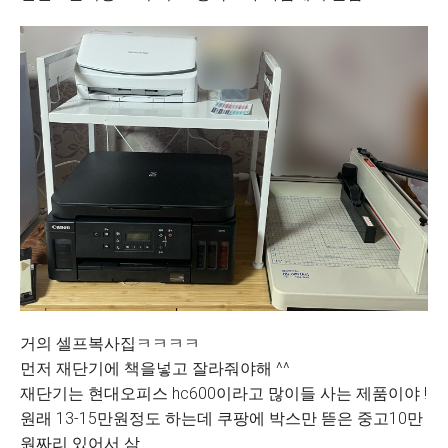
거의 셀프복사집ㅋㅋㅋㅋ
먼저 재단기에 책을넣고 잘라줘야해 ^^
재단기는 현대오피스 hc600이라고 많이들 사는 제품이야 !
원래 13-15만원정도 하는데 쿠팡에 박스만 뜯은 중고10만
원짜리 있어서 삼