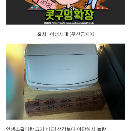
출처 : 여성시대 (우산금지X)
인센스홀더랑 크기 비교! 생각보다 아담해서 놀람