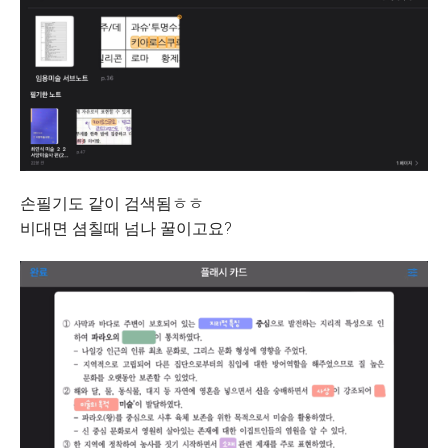
손필기도 같이 검색됨ㅎㅎ
비대면 셤칠때 넘나 꿀이고요?