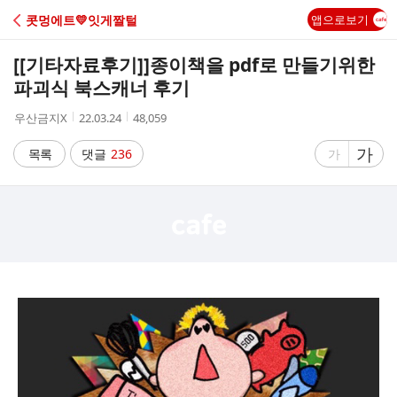
C
콧멍에트💛잇게짤털
앱으로보기
A
[[기타자료후기]]
종이책을 pdf로 만들기위한
F
파괴식 북스캐너 후기
작
작
조
우산금지X
22.03.24
48,059
E
성
성
회
자
시
수
글
가
글
목록
댓글
236
가
간
자
자
크
크
기
기
크
작
게
게