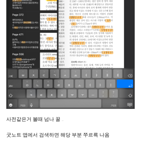
사전같은거 볼때 넘나 꿀 ..
굿노트 앱에서 검색하면 해당 부분 쭈르륵 나옴