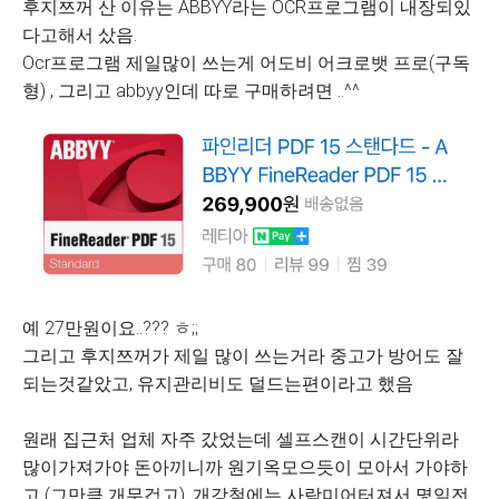
후지쯔꺼 산 이유는 ABBYY라는 OCR프로그램이 내장되있
다고해서 샀음.
Ocr프로그램 제일많이 쓰는게 어도비 어크로뱃 프로(구독
형) , 그리고 abbyy인데 따로 구매하려면 ..^^
예 27만원이요..??? ㅎ;;
그리고 후지쯔꺼가 제일 많이 쓰는거라 중고가 방어도 잘
되는것같았고, 유지관리비도 덜드는편이라고 했음
원래 집근처 업체 자주 갔었는데 셀프스캔이 시간단위라
많이가져가야 돈아끼니까 원기옥모으듯이 모아서 가야하
고 (그만큼 개무겁고), 개강철에는 사람미어터져서 몇일전