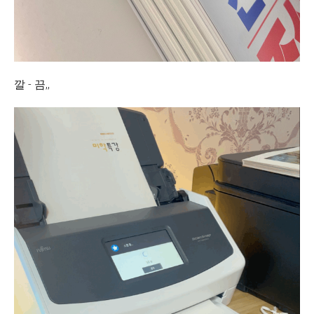
깔 - 끔,,