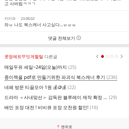
자
시
고 사버림ㅋㅋㄱ
간
작
작
키키:D
23.08.02
성
성
와ㅠ 나도 북스캐너 사고싶다...ㅠㅠㅠ
자
시
간
댓글 전체보기
콧멍에트💛잇게짤털
다른글
현재페이지 1
2
3
4
댓
매일두유 세일~24일(오늘)까지
(
25
)
글
댓
종이책을 pdf로 만들기위한 파괴식 북스캐너 후기
(
236
)
캐
글
댓
네페 방문 티끌모아 1원 💰🪙💰
(
22
)
글
댓
드라마 ＜사내맞선＞ 감독판 블루레이 제작 확정 및 1차 선입금 기한 연장!
(
29
)
[
글
댓
배민 포장 대전 ! 비비큐 포장 오천원 할인!
(
16
)
네
글
맨위로