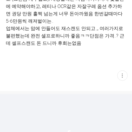
에 예약해야하고, 레티나 OCR같은 자잘구레 옵션 추가하
면 권당 만원 훌쩍 넘는게 너무 돈아까웠음 한번갈때마다
5-6만원씩 깨져벌이는..
업체에서는 맘에 안들어도 재스캔도 안되고 ,, 여러가지로
불편했는데 완전 셀프로하니까 좋음ㅋㅋ단점은 가격..? 근
데 셀프스캔도 돈 드니까 후회는없음
현
재
게
시
글
추
가
기
능
열
기