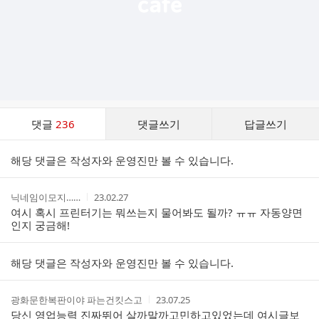
댓
댓글
236
댓글쓰기
답글쓰기
글
댓
해당 댓글은 작성자와 운영진만 볼 수 있습니다.
글
리
스
작
작
닉네임이모지……
23.02.27
트
성
성
여시 혹시 프린터기는 뭐쓰는지 물어봐도 될까? ㅠㅠ 자동양면
자
시
인지 궁금해!
간
해당 댓글은 작성자와 운영진만 볼 수 있습니다.
작
작
광화문한복판이야 파는건킷스고
23.07.25
성
성
당신 영업능력 진짜뛰어 살까말까고민하고있었는데 여시글보