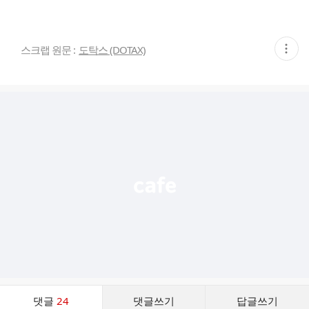
현
스크랩 원문 :
도탁스 (DOTAX)
재
게
시
글
추
가
기
능
열
기
댓
댓글
24
댓글쓰기
답글쓰기