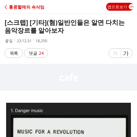
C
홍콩할매의 속삭임
앱으로보기
A
[스크랩] [기타]
(혐)일반인들은 알면 다치는
F
음악장르를 알아보자
작
작
조
쿻킿
23.12.31
18,250
E
성
성
회
자
시
수
글
가
글
목록
댓글
24
가
간
자
자
크
크
기
기
크
작
게
게