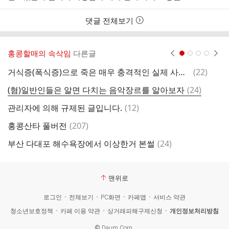
댓글 전체보기
홍콩할매의 속삭임
다른글
현재페이지 1
2
3
4
댓
거식증(폭식증)으로 죽은 매우 충격적인 실제 사례(규제 글 찾았어ㅠ)
(
22
)
글
댓
(혐)일반인들은 알면 다치는 음악장르를 알아보자
(
24
)
[
글
댓
관리자에 의해 규제된 글입니다.
(
12
)
기
글
댓
홍콩산타 풀버전
(
207
)
[
글
댓
부산 다대포 해수욕장에서 이상한거 본썰
(
24
)
●
글
맨위로
로그인
전체보기
PC화면
카페앱
서비스 약관
청소년보호정책
카페 이용 약관
상거래피해구제신청
개인정보처리방침
©
Daum Corp.