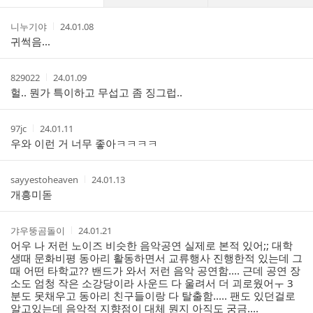
글
댓
작
작
니누기야
24.01.08
글
성
성
귀썩음...
리
자
시
스
간
트
작
작
829022
24.01.09
성
성
헐.. 뭔가 특이하고 무섭고 좀 징그럽..
자
시
간
작
작
97jc
24.01.11
성
성
우와 이런 거 너무 좋아ㅋㅋㅋㅋ
자
시
간
작
작
sayyestoheaven
24.01.13
성
성
개흥미돋
자
시
간
작
작
갸우뚱곰돌이
24.01.21
성
성
어우 나 저런 노이즈 비슷한 음악공연 실제로 본적 있어;; 대학
자
시
생때 문화비평 동아리 활동하면서 교류행사 진행한적 있는데 그
간
때 어떤 타학교?? 밴드가 와서 저런 음악 공연함.... 근데 공연 장
소도 엄청 작은 소강당이라 사운드 다 울려서 더 괴로웠어ㅜ 3
분도 못채우고 동아리 친구들이랑 다 탈출함..... 팬도 있던걸로
알고있는데 음악적 지향점이 대체 뭔지 아직도 궁금....