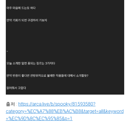
출저 :
https://arca.live/b/spooky/81593580?
category=%EC%A7%88%EB%AC%B8&target=all&keyword
=%EC%9D%8C%EC%95%85&p=1