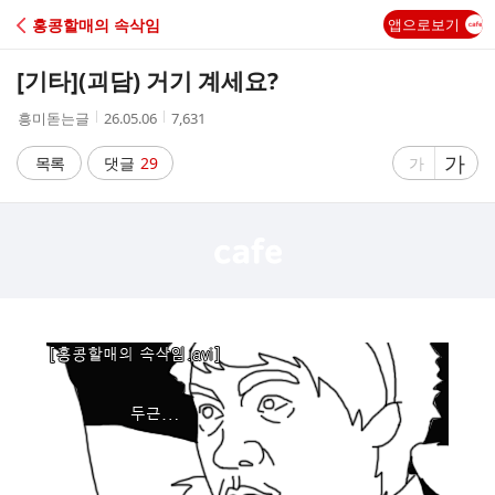
C
홍콩할매의 속삭임
앱으로보기
A
[기타]
(괴담) 거기 계세요?
F
작
작
조
흥미돋는글
26.05.06
7,631
성
성
회
E
자
시
수
글
가
글
목록
댓글
29
가
간
자
자
크
크
기
기
크
작
게
게