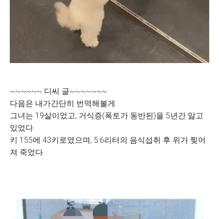
~~~~~~ 디씨 글~~~~~~~
다음은 내가간단히 번역해볼게
그녀는 19살이었고, 거식증(폭토가 동반된)을 5년간 앓고
있었다.
키 155에 43키로였으며, 5.6리터의 음식섭취 후 위가 찢어
져 죽었다.