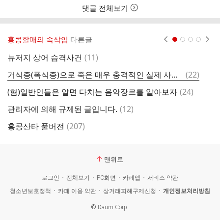
댓글 전체보기
홍콩할매의 속삭임
다른글
현재페이지 1
2
3
4
댓
뉴저지 상어 습격사건
(
11
)
부
글
댓
거식증(폭식증)으로 죽은 매우 충격적인 실제 사례(규제 글 찾았어ㅠ)
(
22
)
글
댓
(혐)일반인들은 알면 다치는 음악장르를 알아보자
(
24
)
[
글
댓
관리자에 의해 규제된 글입니다.
(
12
)
기
글
댓
홍콩산타 풀버전
(
207
)
[
글
맨위로
로그인
전체보기
PC화면
카페앱
서비스 약관
청소년보호정책
카페 이용 약관
상거래피해구제신청
개인정보처리방침
©
Daum Corp.