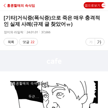
C
홍콩할매의 속삭임
앱으로보기
A
[기타]
거식증(폭식증)으로 죽은 매우 충격적
F
인 실제 사례(규제 글 찾았어ㅠ)
작
작
조
장미와 라일락
24.01.01
37,666
E
성
성
회
자
시
수
글
가
글
목록
댓글
22
가
간
자
자
크
크
기
기
크
작
게
게