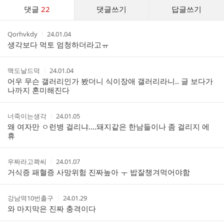
댓
댓글
22
댓글쓰기
답글쓰기
글
댓
작
작
Qorhvkdy
24.01.04
글
성
성
생각보다 먹토 엄청하더라고ㅠ
리
자
시
스
간
트
작
작
맥도날드덕
24.01.04
성
성
어우 무슨 갤러리인가 봤더니 식이장애 갤러리라니.. 글 보다가
자
시
나까지 혼미해진다
간
작
작
너죽이는생각
24.01.05
성
성
왜 여자만 ㅇ런병 걸리냐....돼지같은 한남들이나 좀 걸리지 에
자
시
휴
간
작
작
우짜라고콱씨
24.01.07
성
성
거식증 패혈증 사망위험 진짜높아 ㅜ 밥잘챙겨먹어야함
자
시
간
작
작
강남역10번출구
24.01.29
성
성
와 마지막은 진짜 충격이다
자
시
간