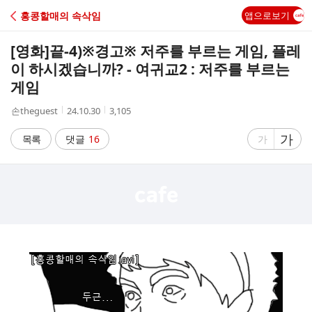
C
홍콩할매의 속삭임
앱으로보기
A
[영화]
끝-4)※경고※ 저주를 부르는 게임, 플레
F
이 하시겠습니까? - 여귀교2 : 저주를 부르는
게임
E
작
작
조
손theguest
24.10.30
3,105
성
성
회
자
시
수
글
가
글
목록
댓글
16
가
간
자
자
크
크
기
기
크
작
게
게