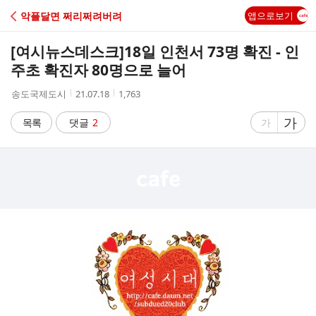
C
악플달면 쩌리쩌려버려
앱으로보기
A
[여시뉴스데스크]
18일 인천서 73명 확진 - 인
F
주초 확진자 80명으로 늘어
작
작
조
송도국제도시
21.07.18
1,763
E
성
성
회
자
시
수
글
가
글
목록
댓글
2
가
간
자
자
크
크
기
기
크
작
게
게