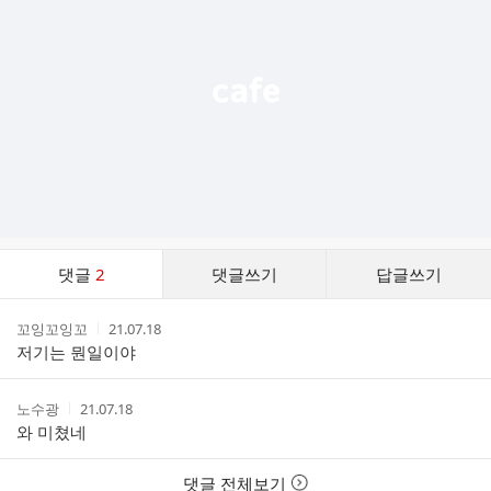
능
열
기
댓
댓글
2
댓글쓰기
답글쓰기
글
댓
작
작
꼬잉꼬잉꼬
21.07.18
글
성
성
저기는 뭔일이야
리
자
시
스
간
트
작
작
노수광
21.07.18
성
성
와 미쳤네
자
시
간
댓글 전체보기