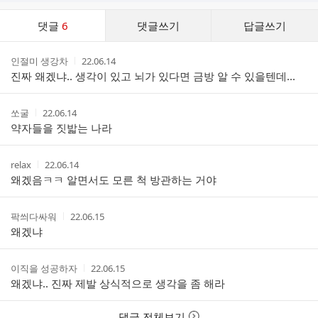
댓
댓글
6
댓글쓰기
답글쓰기
글
댓
작
작
인절미 생강차
22.06.14
글
성
성
진짜 왜겠냐.. 생각이 있고 뇌가 있다면 금방 알 수 있을텐데...
리
자
시
스
간
트
작
작
쏘굴
22.06.14
성
성
약자들을 짓밟는 나라
자
시
간
작
작
relax
22.06.14
성
성
왜겠음ㅋㅋ 알면서도 모른 척 방관하는 거야
자
시
간
작
작
팍씌다싸워
22.06.15
성
성
왜겠냐
자
시
간
작
작
이직을 성공하자
22.06.15
성
성
왜겠냐.. 진짜 제발 상식적으로 생각을 좀 해라
자
시
간
댓글 전체보기