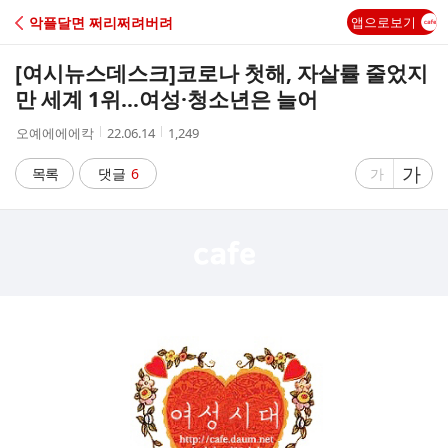
C
악플달면 쩌리쩌려버려
앱으로보기
A
[여시뉴스데스크]
코로나 첫해, 자살률 줄었지
F
만 세계 1위…여성·청소년은 늘어
작
작
조
오예에에에칵
22.06.14
1,249
E
성
성
회
자
시
수
글
가
글
목록
댓글
6
가
간
자
자
크
크
기
기
크
작
게
게