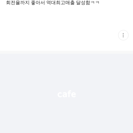
회전율까지 좋아서 역대최고매출 달성함ㅋㅋ
현
재
게
시
글
추
가
기
능
열
기