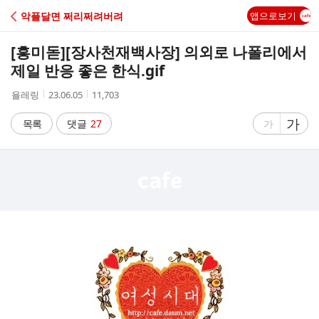
C
악플달면 쩌리쩌려버려
앱으로보기
A
[흥미돋]
[장사천재백사장] 의외로 나폴리에서
F
제일 반응 좋은 한식.gif
작
작
조
욜레링
23.06.05
11,703
E
성
성
회
자
시
수
글
가
글
목록
댓글
27
가
간
자
자
크
크
기
기
크
작
게
게