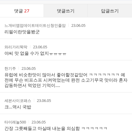
댓
댓글
27
댓글쓰기
답글쓰기
글
댓
작
작
느개비앱업데이트데이트신청인줄암
23.06.05
글
성
성
리필이란맛을봤군
리
자
시
스
간
트
작
작
와리가리뚝딱
23.06.05
성
성
야씨 맛 없을 수가 없지ㅠㅠㅠㅠ
자
시
간
작
작
한기주
23.06.05
성
성
유럽에 비슷한맛이 많아서 좋아할것같았어 ㅋㅋㅋㅋㅋㅋㅋ 예
자
시
전에 무슨 비프스프 시켜먹었는데 완전 소고기무국 맛이라 혼자
간
감동하면서 먹었던 기억이....
작
작
세븐사이코패스
23.06.05
성
성
크...역시 국밥
자
시
간
작
작
타이레놀500
23.06.05
성
성
간장 그릇째들고 마실때 내눈을 의심함 ㅋㅋㅋㅋㅋㅋ
자
시