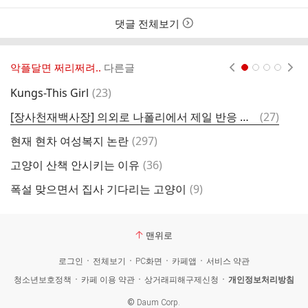
간
댓글 전체보기
악플달면 쩌리쩌려..
다른글
현재페이지 1
2
3
4
댓
Kungs-This Girl
(
23
)
러
글
댓
[장사천재백사장] 의외로 나폴리에서 제일 반응 좋은 한식.gif
(
27
)
신
글
댓
현재 현차 여성복지 논란
(
297
)
글
댓
고양이 산책 안시키는 이유
(
36
)
없
글
댓
폭설 맞으면서 집사 기다리는 고양이
(
9
)
디
글
맨위로
로그인
전체보기
PC화면
카페앱
서비스 약관
청소년보호정책
카페 이용 약관
상거래피해구제신청
개인정보처리방침
©
Daum Corp.