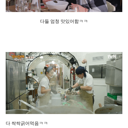
다들 엄청 맛있어함ㅋㅋ
다 싹싹긁어먹음ㅋㅋ