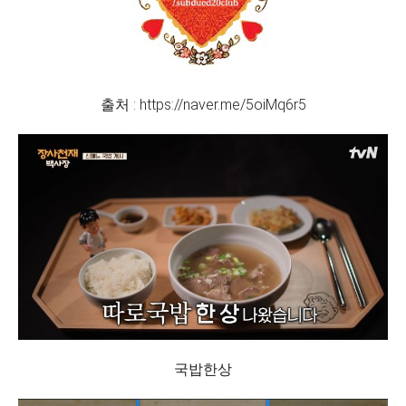
출처 : https://naver.me/5oiMq6r5
국밥한상