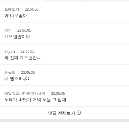
댓
작
작
트레일러
23.06.05
글
성
성
아 너무좋아
리
자
시
스
간
트
작
작
밤섬
23.06.05
성
성
개오랜만이다
자
시
간
작
작
9kyoh
23.06.05
성
성
와 진짜 개오랜만.....
자
시
간
작
작
튜울륍
23.06.05
성
성
내 벨소리,,💞
자
시
간
작
작
예알겠습니다라고하세요
23.06.06
성
성
노래가 바닷가 저녁 노을 그 잡채
자
시
간
댓글 전체보기