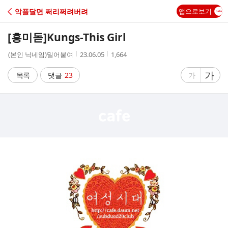
C
악플달면 쩌리쩌려버려
앱으로보기
A
[흥미돋]
Kungs-This Girl
F
작
작
조
(본인 닉네임)밀어붙여
23.06.05
1,664
성
성
회
E
자
시
수
글
가
글
목록
댓글
23
가
간
자
자
크
크
기
기
크
작
게
게