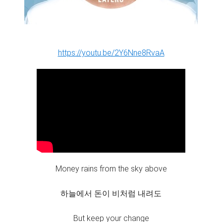
https://youtu.be/2Y6Nne8RvaA
Money rains from the sky above
하늘에서 돈이 비처럼 내려도
But keep your change