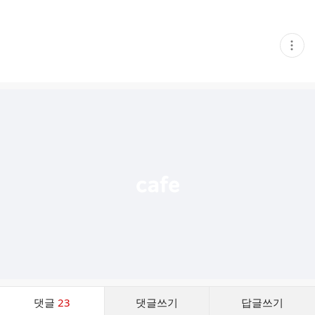
현
재
게
시
글
추
가
기
능
열
기
댓
댓글
23
댓글쓰기
답글쓰기
글