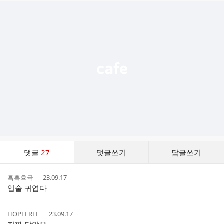
추
가
기
능
열
기
댓
댓글
27
댓글쓰기
답글쓰기
글
댓
작
작
흑흑흐귝
23.09.17
글
성
성
입술 귀엽다
리
자
시
스
간
트
작
작
HOPEFREE
23.09.17
성
성