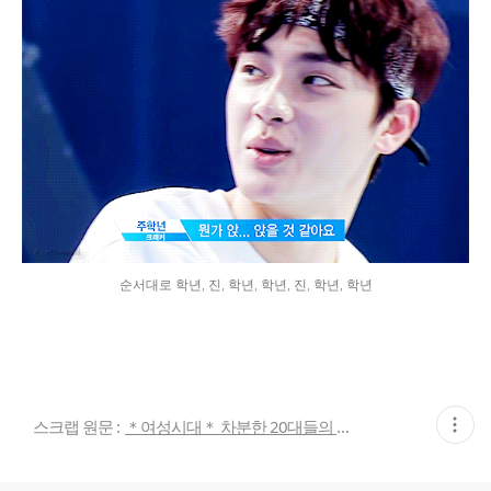
순서대로 학년, 진, 학년, 학년, 진, 학년, 학년
현
스크랩 원문 :
＊여성시대＊ 차분한 20대들의 알흠다운 공간
재
게
시
글