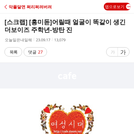
C
악플달면 쩌리쩌려버려
앱으로보기
A
[스크랩] [흥미돋]
어릴때 얼굴이 똑같이 생긴
F
더보이즈 주학년-방탄 진
작
작
조
오늘일은내일해
23.09.17
13,079
E
성
성
회
자
시
수
글
가
글
목록
댓글
27
가
간
자
자
크
크
기
기
크
작
게
게