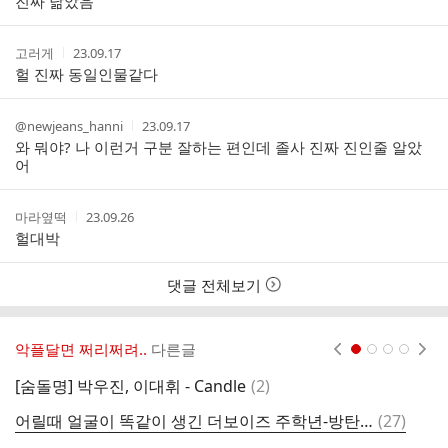
진짜 닮았음
자
시
간
작
작
고러게
23.09.17
성
성
헐 진짜 동일인물같다
자
시
간
작
작
@newjeans_hanni
23.09.17
성
성
와 뭐야? 나 이런거 구분 잘하는 편인데 졸사 진짜 진인줄 알았
자
시
어
간
작
작
마라옆떡
23.09.26
성
성
헐대박
자
시
간
댓글 전체보기
악플달면 쩌리쩌려..
다른글
현재페이지 1
2
3
4
댓
[숨돌명] 박우진, 이대휘 - Candle
(
2
)
글
댓
어릴때 얼굴이 똑같이 생긴 더보이즈 주학년-방탄 진
(
27
)
계
글