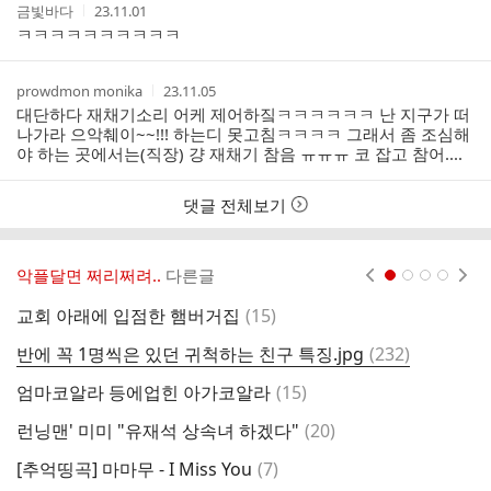
작
작
금빛바다
23.11.01
성
성
ㅋㅋㅋㅋㅋㅋㅋㅋㅋㅋ
자
시
간
작
작
prowdmon monika
23.11.05
성
성
대단하다 재채기소리 어케 제어하짘ㅋㅋㅋㅋㅋㅋ 난 지구가 떠
자
시
나가라 으악췌이~~!!! 하는디 못고침ㅋㅋㅋㅋ 그래서 좀 조심해
간
야 하는 곳에서는(직장) 걍 재채기 참음 ㅠㅠㅠ 코 잡고 참어....
댓글 전체보기
악플달면 쩌리쩌려..
다른글
현재페이지 1
2
3
4
댓
교회 아래에 입점한 햄버거집
(
15
)
요
글
댓
반에 꼭 1명씩은 있던 귀척하는 친구 특징.jpg
(
232
)
[
글
댓
엄마코알라 등에업힌 아가코알라
(
15
)
글
댓
런닝맨' 미미 "유재석 상속녀 하겠다"
(
20
)
글
댓
[추억띵곡] 마마무 - I Miss You
(
7
)
글