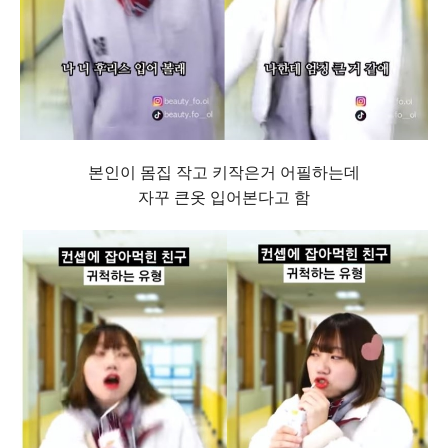
본인이 몸집 작고 키작은거 어필하는데
자꾸 큰옷 입어본다고 함