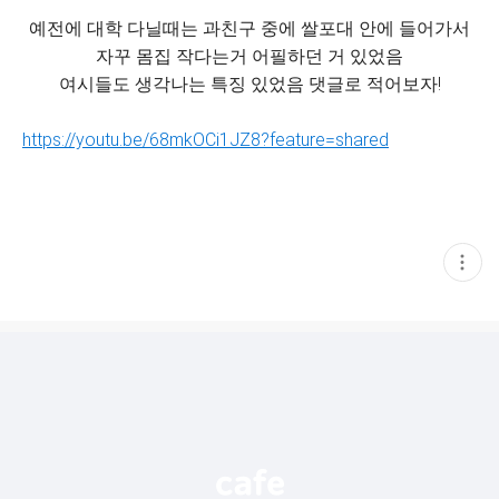
예전에 대학 다닐때는 과친구 중에 쌀포대 안에 들어가서
자꾸 몸집 작다는거 어필하던 거 있었음
여시들도 생각나는 특징 있었음 댓글로 적어보자!
https://youtu.be/68mkOCi1JZ8?feature=shared
현
재
게
시
글
추
가
기
능
열
기