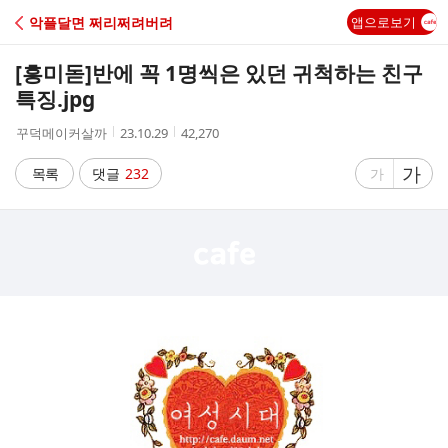
C
악플달면 쩌리쩌려버려
앱으로보기
A
[흥미돋]
반에 꼭 1명씩은 있던 귀척하는 친구
F
특징.jpg
작
작
조
꾸덕메이커살까
23.10.29
42,270
E
성
성
회
자
시
수
글
가
글
목록
댓글
232
가
간
자
자
크
크
기
기
크
작
게
게