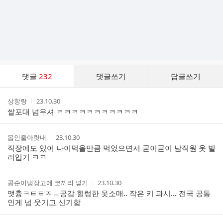
댓
댓글
232
댓글쓰기
답글쓰기
글
댓
작
작
상항랑
23.10.30
글
성
성
쌀포대 넘우셔 ㅋㅋㅋㅋㅋㅋㅋㅋㅋㅋㅋ
리
자
시
스
간
트
작
작
몹인줄아랏내
23.10.30
성
성
직장에도 있어 나이먹을만큼 먹었으면서 굳이굳이 남직원 옷 빌
자
시
려입기 ㅋㅋ
간
작
작
콩순이냉장고에 코끼리 넣기
23.10.30
성
성
앳츙ㅋㅌㅌㅈㄴ공감 헐렁한 옷소매.. 작은 키 과시… 전국 공통
자
시
인게 넘 웃기고 신기함
간