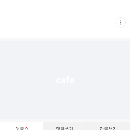
현
재
게
시
글
추
가
기
능
열
기
댓
댓글
9
댓글쓰기
답글쓰기