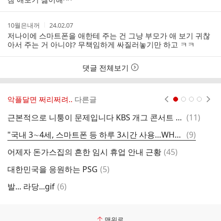
작
작
10월은내꺼
24.02.07
성
성
저나이에 스마트폰을 애한테 주는 건 그냥 부모가 애 보기 귀찮
자
시
아서 주는 거 아니야? 무책임하게 싸질러놓기만 하고 ㅋㅋ
간
댓글 전체보기
악플달면 쩌리쩌려..
다른글
현재페이지 1
2
3
4
댓
근본적으로 니퉁이 문제입니다 KBS 개그 콘서트 시청자 게시판에 항의글을 올려야 합니다
(
11
)
음
글
댓
"국내 3∼4세, 스마트폰 등 하루 3시간 사용…WHO 권고의 3배"
(
9
)
“
글
댓
어제자 돈가스집의 흔한 임시 휴업 안내 근황
(
45
)
글
댓
대한민국을 응원하는 PSG
(
5
)
닭
글
댓
발... 라당...gif
(
6
)
도
글
맨위로