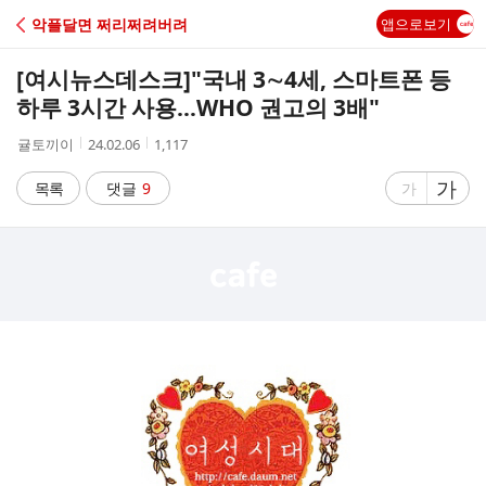
C
악플달면 쩌리쩌려버려
앱으로보기
A
[여시뉴스데스크]
"국내 3∼4세, 스마트폰 등
F
하루 3시간 사용…WHO 권고의 3배"
작
작
조
귤토끼이
24.02.06
1,117
E
성
성
회
자
시
수
글
가
글
목록
댓글
9
가
간
자
자
크
크
기
기
크
작
게
게