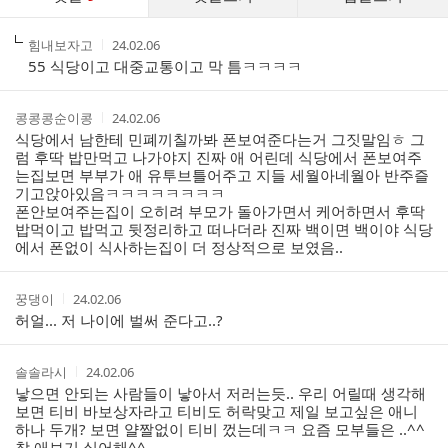
글
댓
작
작
힘내보자고
24.02.06
글
성
성
55 식당이고 대중교통이고 막 틈ㅋㅋㅋㅋ
리
자
시
스
간
트
작
작
콩콩콩순이콩
24.02.06
성
성
식당에서 남한테 민폐끼칠까봐 폰보여준다는거 그짓말임ㅎ 그
자
시
럼 후딱 밥만먹고 나가야지 진짜 애 어린데 식당에서 폰보여주
간
는집보면 부부가 애 유투브틀어주고 지들 세월아네월아 반주즐
기고앉아있음ㅋㅋㅋㅋㅋㅋㅋㅋ
폰안보여주는집이 오히려 부모가 돌아가면서 케어하면서 후딱
밥먹이고 밥먹고 뒷정리하고 떠나더라 진짜 백이면 백이야 식당
에서 폰없이 식사하는집이 더 정상적으로 보였음..
작
작
꿍댕이
24.02.06
성
성
허얼... 저 나이에 벌써 준다고..?
자
시
간
작
작
솔솔라시
24.02.06
성
성
낳으면 안되는 사람들이 낳아서 저러는듯.. 우리 어릴때 생각해
자
시
보면 티비 바보상자라고 티비도 허락맞고 제일 보고싶은 애니
간
하나 두개? 보면 얄짤없이 티비 껐는데ㅋㅋ 요즘 모부들은 ..^^
참 애보기 싫어해^^