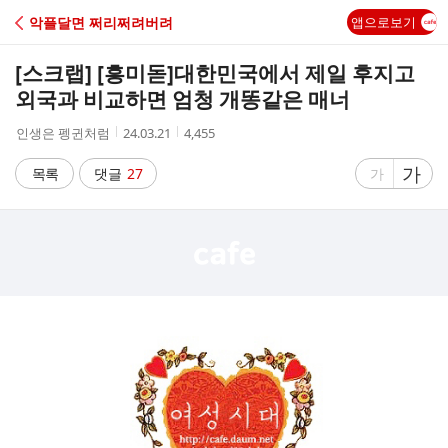
C
악플달면 쩌리쩌려버려
앱으로보기
A
[스크랩] [흥미돋]
대한민국에서 제일 후지고
F
외국과 비교하면 엄청 개똥같은 매너
작
작
조
인생은 펭귄처럼
24.03.21
4,455
E
성
성
회
자
시
수
글
가
글
목록
댓글
27
가
간
자
자
크
크
기
기
크
작
게
게