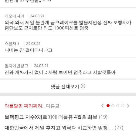
선인데 차 우선됨;; ㅋㅋ
작
작
메모매니아
24.03.21
성
성
외국 와서 제일 놀란게 급브레이크를 밟을지언정 진짜 보행자가
자
시
횡단보도 근처로만 와도 1000퍼센트 멈춤
간
작
작
스불재ㅐ
24.03.21
성
성
니네는 안 걸어다니냐고
자
시
간
작
작
엄지에반창고
24.03.21
성
성
진짜 개싸가지 없어..; 사람 보이면 멈추라고 시발것들아
자
시
간
댓글 전체보기
악플달면 쩌리쩌려..
다른글
현재페이지 1
2
3
4
댓
블랙핑크 지수X까르띠에 더블유 4월호 화보
(
19
)
컬
글
댓
대한민국에서 제일 후지고 외국과 비교하면 엄청 개똥같은 매너
(
27
)
글