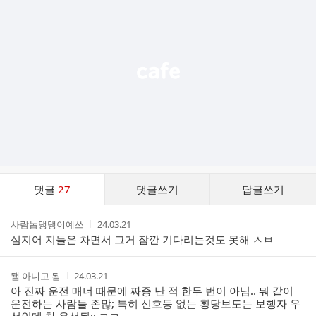
기
능
열
기
댓
댓글
27
댓글쓰기
답글쓰기
글
댓
작
작
사람놉댕댕이예쓰
24.03.21
글
성
성
심지어 지들은 차면서 그거 잠깐 기다리는것도 못해 ㅅㅂ
리
자
시
스
간
트
작
작
됌 아니고 됨
24.03.21
성
성
아 진짜 운전 매너 때문에 짜증 난 적 한두 번이 아님.. 뭐 같이
자
시
운전하는 사람들 존많; 특히 신호등 없는 횡당보도는 보행자 우
간