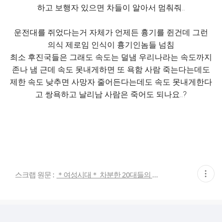
하고 보행자 있으면 차들이 알아서 멈춰줘..
운전대를 쥐었다는거 자체가 언제든 흉기를 쥔건데 그런
의식 제로임 인식이 흉기인놈들 넘침
최소 후진국들은 그래도 속도는 덜냄 우리나라는 속도까지
존나 냄 근데 속도 못내게하면 또 욕함 사람 죽는다는데도
제한 속도 낮추면 사망자 줄어든다는데도 속도 못내게한다
고 쌍욕하고 날리남 사람은 죽어도 되나요..?
현
스크랩 원문 :
＊여성시대＊ 차분한 20대들의 알흠다운 공간
재
게
시
글
추
가