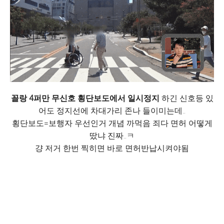
꼴랑 4퍼만 무신호 횡단보도에서 일시정지
하긴 신호등 있
어도 정지선에 차대가리 존나 들이미는데..
횡단보도=보행자 우선인거 개념 까먹음 죄다 면허 어떻게
땄냐 진짜..ㅋ
걍 저거 한번 찍히면 바로 면허반납시켜야됨