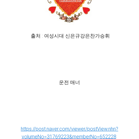
출처 : 여성시대 신은규강은찬가승휘
운전 매너
https://post.naver.com/viewer/postView.nhn?
volumeNo=31769223&memberNo=652228