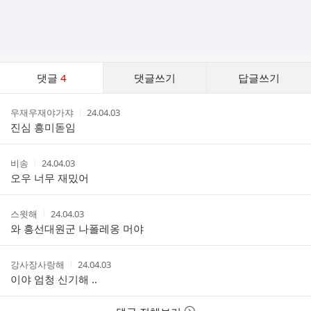
댓
댓글
4
댓글쓰기
답글쓰기
글
댓
작
작
우재우재야가쟈
24.04.03
글
성
성
진심 흥미돋임
리
자
시
스
간
트
작
작
비송
24.04.03
성
성
오우 너무 재밌어
자
시
간
작
작
스윗해
24.04.03
성
성
와 흥선대원군 나폴레옹 머야
자
시
간
작
작
강사장사랑해
24.04.03
성
성
이야 엄청 신기해 ..
자
시
간