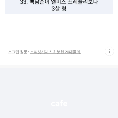
현
스크랩 원문 :
＊여성시대＊ 차분한 20대들의 알흠다운 공간
재
게
시
글
추
가
기
능
열
기