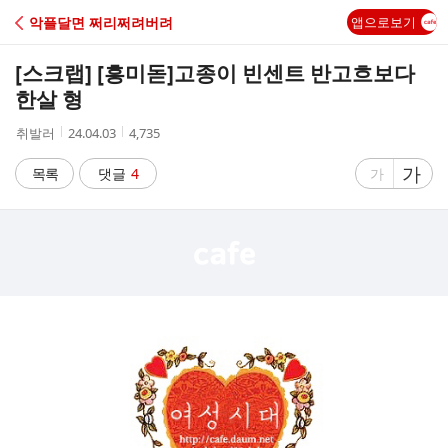
C
악플달면 쩌리쩌려버려
앱으로보기
A
[스크랩] [흥미돋]
고종이 빈센트 반고흐보다
F
한살 형
작
작
조
취발러
24.04.03
4,735
E
성
성
회
자
시
수
글
가
글
목록
댓글
4
가
간
자
자
크
크
기
기
크
작
게
게