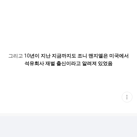
그리고
10년이 지난 지금까지도 조니 맨지엘은 미국에서
석유회사 재벌 출신이라고 알려져 있었음
현
재
게
시
글
추
가
기
능