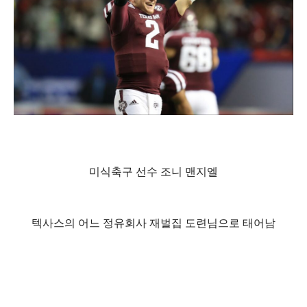
미식축구 선수 조니 맨지엘
텍사스의 어느 정유회사 재벌집 도련님으로 태어남