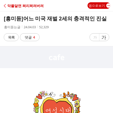
C
악플달면 쩌리쩌려버려
앱으로보기
A
[흥미돋]
어느 미국 재벌 2세의 충격적인 진실
F
작
작
조
흥미돋는글
24.04.03
52,329
성
성
회
E
자
시
수
글
가
글
목록
댓글
4
가
간
자
자
크
크
기
기
크
작
게
게