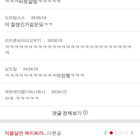
ㅋㅋㅋ바보같엌ㅋㅋㅋㅋㅋ
리
자
시
스
간
트
작
작
도라방스스
24.04.14
성
성
더 잘생긴거같은딬ㅋㅋ
자
시
간
작
작
피카츄파이리꼬부기
24.04.14
성
성
ㅋㅋㅋㅋㅋㅋㅋㅋㅋㅋㅋㅋㅋㅋㅋㅋㅋㅋㅋㅋㅋㅋㅋㅋㅋㅋㅋ
자
시
ㅋ
간
작
작
남또일
24.04.14
성
성
ㅋㅋㅋㅋㅋㅋㅋㅋㅋㅋㅋ아진짴ㅋㅋㅋ
자
시
간
작
작
격하게마렵다퇴사퇴사
24.04.15
성
성
ㅁㅊ ㅋㅋㅋㅋㅋ
자
시
간
댓글 전체보기
악플달면 쩌리쩌려..
다른글
현재페이지 1
2
3
4