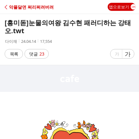
C
악플달면 쩌리쩌려버려
앱으로보기
A
[흥미돋]
눈물의여왕 김수현 패러디하는 강태
F
오.twt
작
작
조
다이쟤
24.04.14
17,554
E
성
성
회
자
시
수
글
가
글
목록
댓글
23
가
간
자
자
크
크
기
기
크
작
게
게