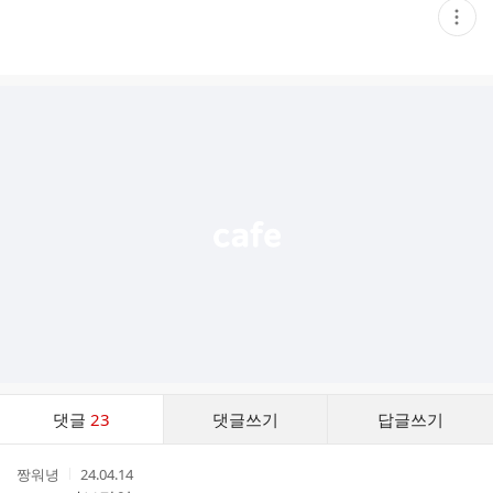
현
재
게
시
글
추
가
기
능
열
기
댓
댓글
23
댓글쓰기
답글쓰기
글
댓
작
작
짱워녕
24.04.14
글
성
성