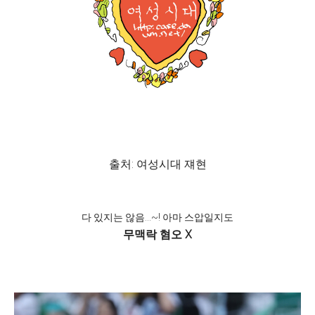
출처: 여성시대 쟤현
다 있지는 않음...~! 아마 스압일지도
무맥락 혐오 X