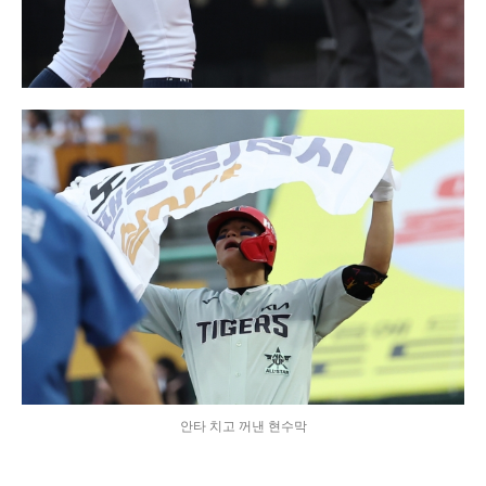
안타 치고 꺼낸 현수막