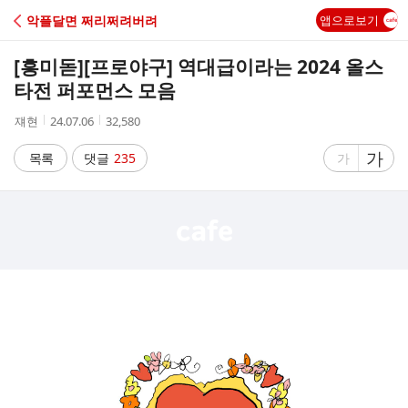
C
악플달면 쩌리쩌려버려
앱으로보기
A
[흥미돋]
[프로야구] 역대급이라는 2024 올스
F
타전 퍼포먼스 모음
작
작
조
쟤현
24.07.06
32,580
E
성
성
회
자
시
수
글
가
글
목록
댓글
235
가
간
자
자
크
크
기
기
크
작
게
게