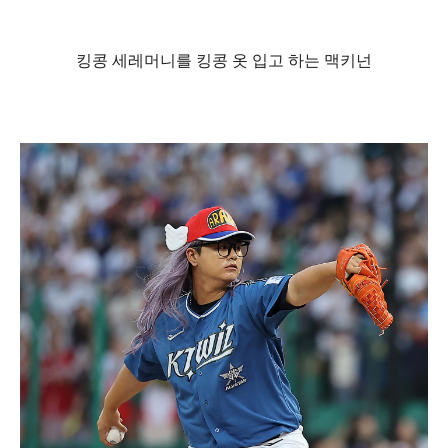
킹콩 세레머니를 킹콩 옷 입고 하는 맥키넌