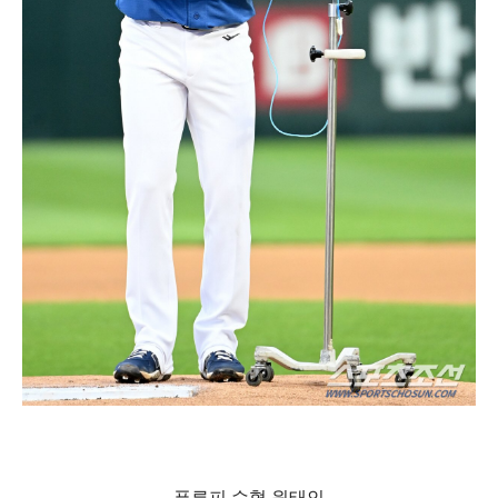
푸른피 수혈 원태인