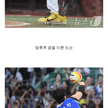
탕후루 꿈을 이룬 도슨