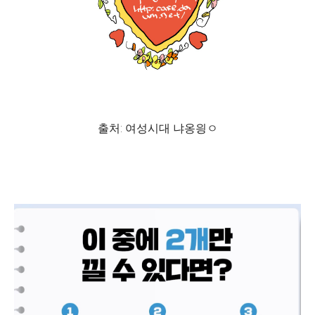
출처: 여성시대 냐옹읭ㅇ