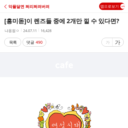
C
악플달면 쩌리쩌려버려
앱으로보기
A
[흥미돋]
이 렌즈들 중에 2개만 낄 수 있다면?
F
작
작
조
냐옹읭ㅇ
24.07.11
16,428
성
성
회
E
자
시
수
글
가
글
목록
댓글
490
가
간
자
자
크
크
기
기
크
작
게
게