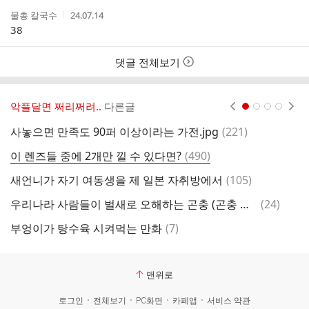
작
작
물총 칼국수
24.07.14
성
성
38
자
시
간
댓글 전체보기
악플달면 쩌리쩌려..
다른글
현재페이지 1
2
3
4
댓
사놓으면 만족도 90퍼 이상이라는 가전.jpg
(
221
)
글
댓
이 렌즈들 중에 2개만 낄 수 있다면?
(
490
)
글
댓
새언니가 자기 여동생을 제 일본 자취방에서
(
105
)
새
글
댓
우리나라 사람들이 벌새로 오해하는 곤충 (곤충 사진 주의)
(
24
)
글
댓
부엉이가 탕수육 시켜먹는 만화
(
7
)
그
글
맨위로
로그인
전체보기
PC화면
카페앱
서비스 약관