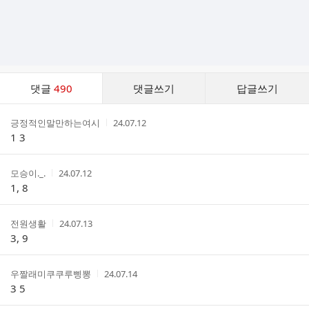
댓
댓글
490
댓글쓰기
답글쓰기
글
댓
작
작
긍정적인말만하는여시
24.07.12
글
성
성
1 3
리
자
시
스
간
트
작
작
모승이._.
24.07.12
성
성
1, 8
자
시
간
작
작
전원생활
24.07.13
성
성
3, 9
자
시
간
작
작
우짤래미쿠쿠루삥뽕
24.07.14
성
성
3 5
자
시
간