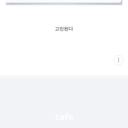
고민된다
현
재
게
시
글
추
가
기
능
열
기