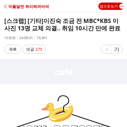
C
악플달면 쩌리쩌려버려
앱으로보기
A
[스크랩] [기타]
이진숙 조금 전 MBC*KBS 이
F
사진 13명 교체 의결.. 취임 10시간 만에 완료
작
작
조
아흐레
24.08.01
19,401
E
성
성
회
자
시
수
글
가
글
목록
댓글
275
가
간
자
자
크
크
기
기
크
작
게
게