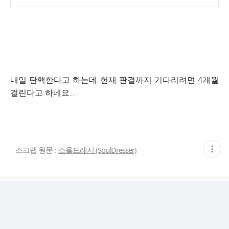
내일 탄핵한다고 하는데 헌재 판결까지 기다리려면 4개월
걸린다고 하네요...
현
스크랩 원문 :
소울드레서 (SoulDresser)
재
게
시
글
추
가
기
능
열
기