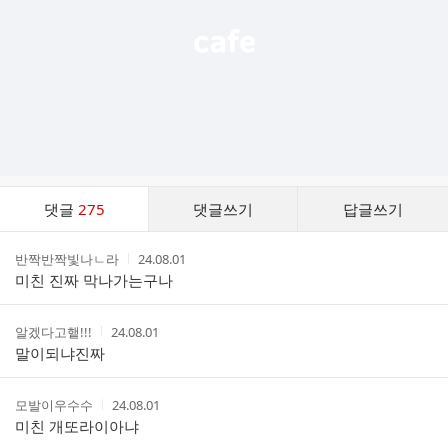
댓
댓글
275
댓글쓰기
답글쓰기
글
댓
작
작
반짝반짝빛나ㄴ라
24.08.01
글
성
성
미친 진짜 막나가는구나
리
자
시
스
간
트
작
작
알겠다고햍!!!
24.08.01
성
성
말이되냐진짜
자
시
간
작
작
모발이우수수
24.08.01
성
성
미친 개또라이아냐
자
시