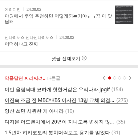
간
작
작
에리디언
24.08.02
성
성
야권에서 후임 추천하면 어떻게되는거야ㅠㅠ?? 아 닺
자
시
답해
간
작
작
신나리셔스 신나신나리셔스
24.08.02
성
성
어떡하냐고 진짜
자
시
간
댓글 전체보기
악플달면 쩌리쩌려..
다른글
현재페이지 1
2
3
4
댓
이번 올림픽때 묘하게 핫한거같은 우리나라.jpgif
(
154
)
남
글
댓
이진숙 조금 전 MBC*KBS 이사진 13명 교체 의결.. 취임 10시간 만에 완료
(
275
)
글
댓
양산 쓰면 시원한 게 아니라
(
10
)
글
댓
디지몬 어드벤처에서 20년이 지나도록 변하지 않는 설정
(
35
)
글
댓
1.5년차 히키코모리 봇치더락보고 용기를 얻었다
(
31
)
글