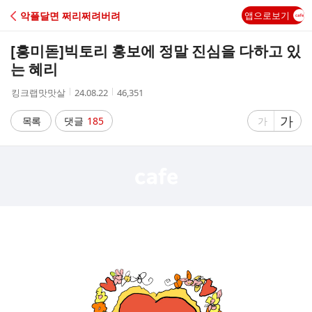
C
악플달면 쩌리쩌려버려
앱으로보기
A
[흥미돋]
빅토리 홍보에 정말 진심을 다하고 있
F
는 혜리
작
작
조
킹크랩맛맛살
24.08.22
46,351
E
성
성
회
자
시
수
글
가
글
목록
댓글
185
가
간
자
자
크
크
기
기
크
작
게
게