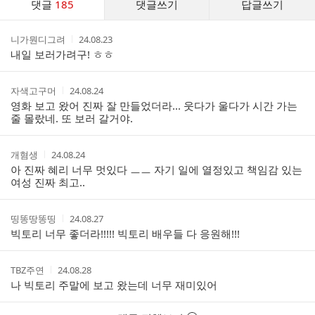
댓글
185
댓글쓰기
답글쓰기
글
댓
작
작
니가뭔디그려
24.08.23
글
성
성
내일 보러가려구! ㅎㅎ
리
자
시
스
간
트
작
작
자색고구머
24.08.24
성
성
영화 보고 왔어 진짜 잘 만들었더라... 웃다가 울다가 시간 가는
자
시
줄 몰랐네. 또 보러 갈거야.
간
작
작
개혐생
24.08.24
성
성
아 진짜 혜리 너무 멋있다 ㅡㅡ 자기 일에 열정있고 책임감 있는
자
시
여성 진짜 최고..
간
작
작
띵똥땅똥띵
24.08.27
성
성
빅토리 너무 좋더라!!!!! 빅토리 배우들 다 응원해!!!
자
시
간
작
작
TBZ주연
24.08.28
성
성
나 빅토리 주말에 보고 왔는데 너무 재미있어
자
시
간