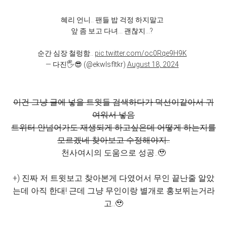
혜리 언니.. 팬들 밥 걱정 하지말고
앞 좀 보고 다녀... 괜찮지...?
순간 심장 철렁함..
pic.twitter.com/oc0Rqe9H9K
— 다진🖐😎 (@ekwlsfltkr)
August 18, 2024
이건 그냥 글에 넣을 트윗들 검색하다가 덕선이같아서 귀
여워서 넣음
트위터 안넘어가도 재생되게 하고싶은데 어떻게 하는지를
모르겠네 찾아보고 수정해야지..
천사여시의 도움으로 성공..🥹
+) 진짜 저 트윗보고 찾아본게 다였어서 무인 끝난줄 알았
는데 아직 한대! 근데 그냥 무인이랑 별개로 홍보뛰는거라
고..🥹