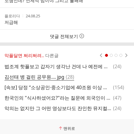
노잼인데? 언제적 밈이야 그리고 불쾌해
자
시
간
작
작
플로리다
24.08.25
성
성
저급해
자
시
간
댓글 전체보기
악플달면 쩌리쩌려..
다른글
현재페이지 1
2
3
4
댓
법조계 핫플보고 갑자기 생각난 건데 나 예전에 중고책 팔고 한 일년 뒤에 문자 받은 적 있다?ㅋㅋ
(
24
)
글
댓
김선태 병 걸린 공무원.... jpg
(
28
)
중
글
댓
[속보] 당정 “소상공인·중소기업에 40조원 이상 명절자금 신규공급”
(
154
)
글
댓
한국인의 "식사하셨어요?"라는 질문에 외국인이 "사과랑 빵 먹었어요"라고 답했다
(
47
)
[
글
댓
악의는 없지만 그 어떤 영상보다도 잔인한 뮤지컬 ＜하데스 타운＞ 비교 영상
(
24
)
S
글
맨위로