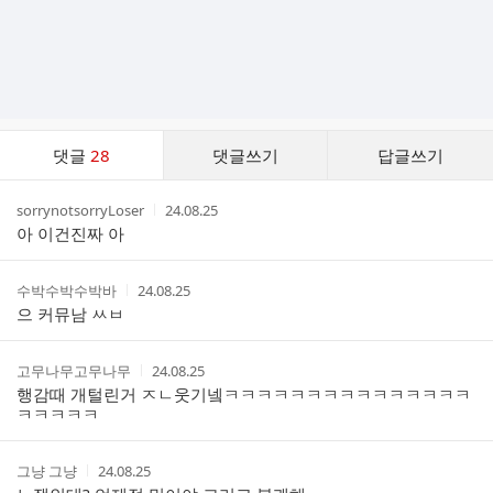
댓
댓글
28
댓글쓰기
답글쓰기
글
댓
작
작
sorrynotsorryLoser
24.08.25
글
성
성
아 이건진짜 아
리
자
시
스
간
트
작
작
수박수박수박바
24.08.25
성
성
으 커뮤남 ㅆㅂ
자
시
간
작
작
고무나무고무나무
24.08.25
성
성
행감때 개털린거 ㅈㄴ웃기넼ㅋㅋㅋㅋㅋㅋㅋㅋㅋㅋㅋㅋㅋㅋㅋ
자
시
ㅋㅋㅋㅋㅋ
간
작
작
그냥 그냥
24.08.25
성
성