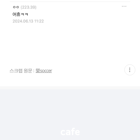
현
스크랩 원문 :
樂soccer
재
게
시
글
추
가
기
능
열
기