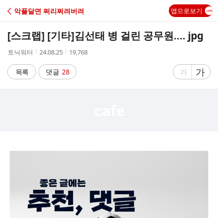
C
악플달면 쩌리쩌려버려
앱으로보기
A
[스크랩] [기타]
김선태 병 걸린 공무원.... jpg
F
작
작
조
토닉워터
24.08.25
19,768
성
성
회
E
자
시
수
글
가
글
목록
댓글
28
가
간
자
자
크
크
기
기
크
작
게
게