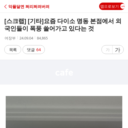
C
악플달면 쩌리쩌려버려
앱으로보기
A
[스크랩] [기타]
요즘 다이소 명동 본점에서 외
F
국인들이 폭풍 쓸어가고 있다는 것
작
작
조
여장부
24.09.04
84,865
E
성
성
회
자
시
수
글
가
글
목록
댓글
64
가
간
자
자
크
크
기
기
크
작
게
게