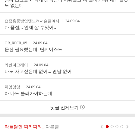
리
자
시
도 없는데
스
간
트
작
작
요즘홍콩방업뎃느려서슬픈여시
24.09.04
성
성
다 품절,.. 언제 살 수있어..
자
시
간
작
작
OR_RECR_05
24.09.04
성
성
문진 필요했는데! 틴케이스도
자
시
간
작
작
라벤더그레이
24.09.04
성
성
나도 사고싶은데 없어... 맨날 없어
자
시
간
작
작
치앙앙앙
24.09.04
성
성
아 나도 쓸러가야하는데
자
시
간
댓글 전체보기
악플달면 쩌리쩌려..
다른글
현재페이지 1
2
3
4