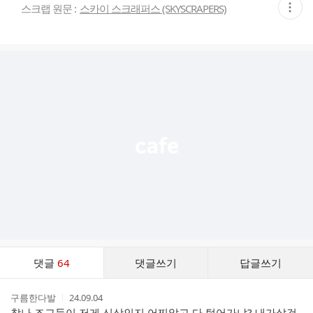
현
스크랩 원문 :
스카이 스크래퍼스 (SKYSCRAPERS)
재
게
시
글
추
가
기
능
열
기
댓
댓글
64
댓글쓰기
답글쓰기
글
댓
작
작
구름한다발
24.09.04
글
성
성
참나 즈그들이 저게 신상인지 어찌알고 다 털어가냐? 내가살것