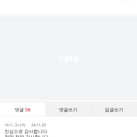
재
게
시
글
추
가
기
능
열
기
댓
댓글
58
댓글쓰기
답글쓰기
글
댓
작
작
아니 그니까
24.11.23
글
성
성
진심으로 감사합니다
리
자
시
정말 정말 감사합니다