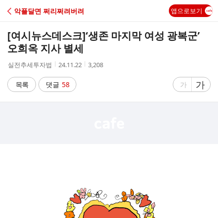
C
악플달면 쩌리쩌려버려
앱으로보기
A
[여시뉴스데스크]
‘생존 마지막 여성 광복군’
F
오희옥 지사 별세
작
작
조
실전추세투자법
24.11.22
3,208
E
성
성
회
자
시
수
글
가
글
목록
댓글
58
가
간
자
자
크
크
기
기
크
작
게
게