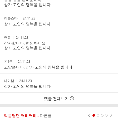
스
간
삼가 고인의 명복을 빕니다
트
작
작
리를스타
24.11.23
성
성
삼가 고인의 명복을 빕니다
자
시
간
작
작
연유
24.11.23
성
성
감사합니다. 평안하세요.
자
시
삼가 고인의 명복을 빕니다
간
작
작
ㅈ1구
24.11.23
성
성
고맙습니다. 삼가 고인의 명복을 빕니다
자
시
간
작
작
나이쁨
24.11.23
성
성
삼가 고인의 명복을 빕니다
자
시
간
댓글 전체보기
악플달면 쩌리쩌려..
다른글
현재페이지 1
2
3
4