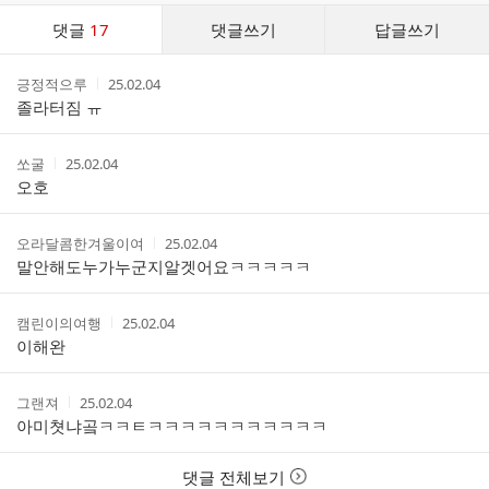
댓
댓글
17
댓글쓰기
답글쓰기
글
댓
작
작
긍정적으루
25.02.04
글
성
성
졸라터짐 ㅠ
리
자
시
스
간
트
작
작
쏘굴
25.02.04
성
성
오호
자
시
간
작
작
오라달콤한겨울이여
25.02.04
성
성
말안해도누가누군지알겟어요ㅋㅋㅋㅋㅋ
자
시
간
작
작
캠린이의여행
25.02.04
성
성
이해완
자
시
간
작
작
그랜져
25.02.04
성
성
아미쳣냐곸ㅋㅋㅌㅋㅋㅋㅋㅋㅋㅋㅋㅋㅋㅋ
자
시
간
댓글 전체보기