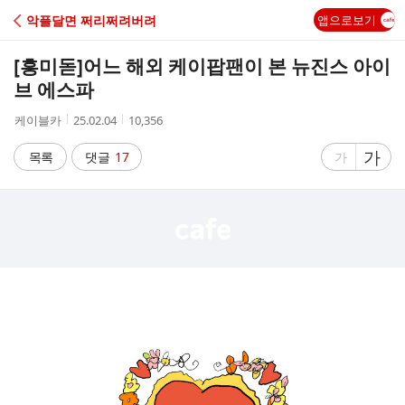
C
악플달면 쩌리쩌려버려
앱으로보기
A
[흥미돋]
어느 해외 케이팝팬이 본 뉴진스 아이
F
브 에스파
작
작
조
케이블카
25.02.04
10,356
E
성
성
회
자
시
수
글
가
글
목록
댓글
17
가
간
자
자
크
크
기
기
크
작
게
게