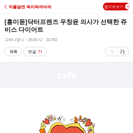
C
악플달면 쩌리쩌려버려
앱으로보기
A
[흥미돋]
닥터프렌즈 우창윤 의사가 선택한 쥬
F
비스 다이어트
작
작
조
고라니앞니
25.03.12
23,702
E
성
성
회
자
시
수
글
가
글
목록
댓글
71
가
간
자
자
크
크
기
기
크
작
게
게