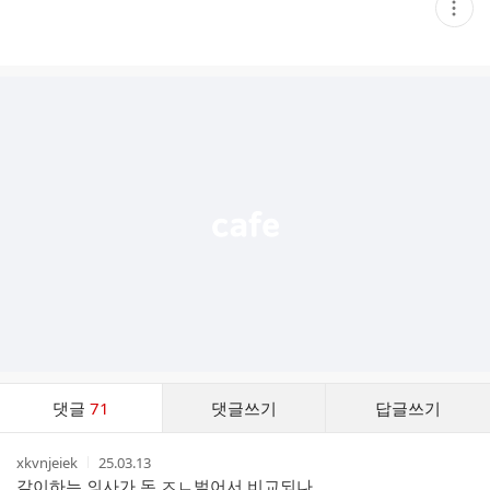
현
재
게
시
글
추
가
기
능
열
기
댓
댓글
71
댓글쓰기
답글쓰기
글
댓
작
작
xkvnjeiek
25.03.13
글
성
성
같이하는 의사가 돈 ㅈㄴ벌어서 비교되나
리