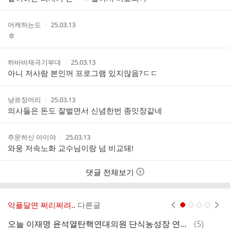
자
시
스
간
트
작
작
어캐하는도
25.03.13
성
성
ㅎ
자
시
간
작
작
하바바재극기부대
25.03.13
성
성
아니 저사람 본인꺼 프로그램 있지않음?ㄷㄷ
자
시
간
작
작
냥르장머리
25.03.13
성
성
의사들은 돈도 잘벌면서 신념한번 종잇장같네
자
시
간
작
작
주문하신 아이야
25.03.13
성
성
와웅 저속노화 교수님이랑 넘 비교돼!
자
시
간
댓글 전체보기
악플달면 쩌리쩌려..
다른글
현재페이지 1
2
3
4
댓
오늘 이재명 윤석열탄핵연대의원 단식농성장 연대방문.twt
(
5
)