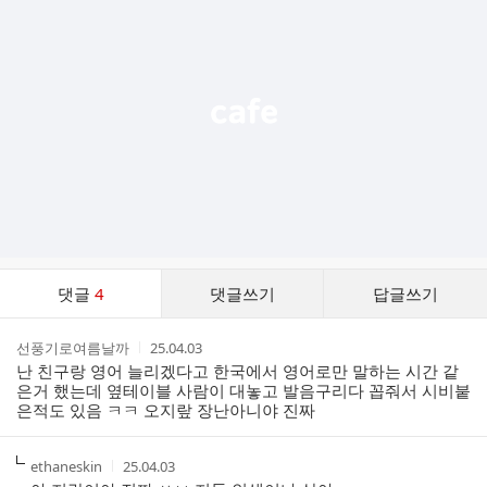
기
능
열
기
댓
댓글
4
댓글쓰기
답글쓰기
글
댓
작
작
선풍기로여름날까
25.04.03
글
성
성
난 친구랑 영어 늘리겠다고 한국에서 영어로만 말하는 시간 같
리
자
시
은거 했는데 옆테이블 사람이 대놓고 발음구리다 꼽줘서 시비붙
스
간
은적도 있음 ㅋㅋ 오지랖 장난아니야 진짜
트
작
작
ethaneskin
25.04.03
성
성