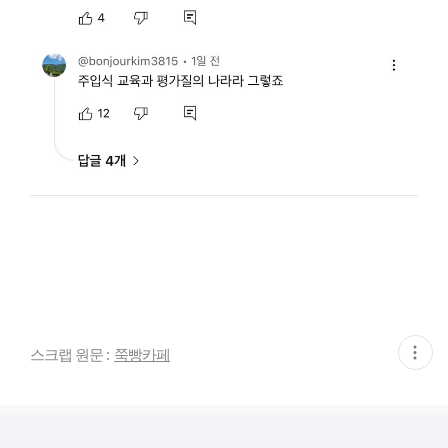
현
스크랩 원문 :
쭉빵카페
재
게
시
글
추
가