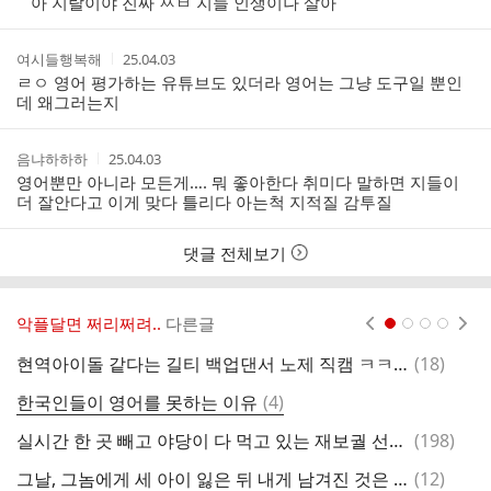
아 지랄이야 진짜 ㅆㅂ 지들 인생이나 살아
자
시
간
작
작
여시들행복해
25.04.03
성
성
ㄹㅇ 영어 평가하는 유튜브도 있더라 영어는 그냥 도구일 뿐인
자
시
데 왜그러는지
간
작
작
음냐하하하
25.04.03
성
성
영어뿐만 아니라 모든게…. 뭐 좋아한다 취미다 말하면 지들이
자
시
더 잘안다고 이게 맞다 틀리다 아는척 지적질 감투질
간
댓글 전체보기
악플달면 쩌리쩌려..
다른글
현재페이지 1
2
3
4
댓
현역아이돌 같다는 길티 백업댄서 노제 직캠 ㅋㅋㅋㅋ
(
18
)
글
댓
한국인들이 영어를 못하는 이유
(
4
)
학
글
댓
실시간 한 곳 빼고 야당이 다 먹고 있는 재보궐 선거 결과 ㄷㄷ.JPG
(
198
)
글
댓
그날, 그놈에게 세 아이 잃은 뒤 내게 남겨진 것은 지옥같은 삶
(
12
)
[