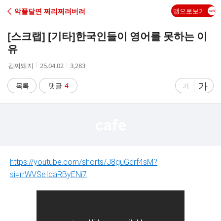
C
악플달면 쩌리쩌려버려
앱으로보기
A
[스크랩] [기타]
한국인들이 영어를 못하는 이
F
유
작
작
조
김찌돼지
25.04.02
3,283
E
성
성
회
자
시
수
글
가
글
목록
댓글
4
가
간
자
자
크
크
기
기
크
작
게
게
https://youtube.com/shorts/J8guGdrf4sM?
si=rrWVSeIdaRByENi7