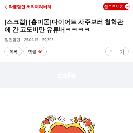
C
악플달면 쩌리쩌려버려
앱으로보기
A
[스크랩] [흥미돋]
다이어트 사주보러 철학관
F
에 간 고도비만 유튜버ㅋㅋㅋㅋ
작
작
조
밈민밈민
25.04.15
59,303
E
성
성
회
자
시
수
글
가
글
목록
댓글
46
가
간
자
자
크
크
기
기
크
작
게
게