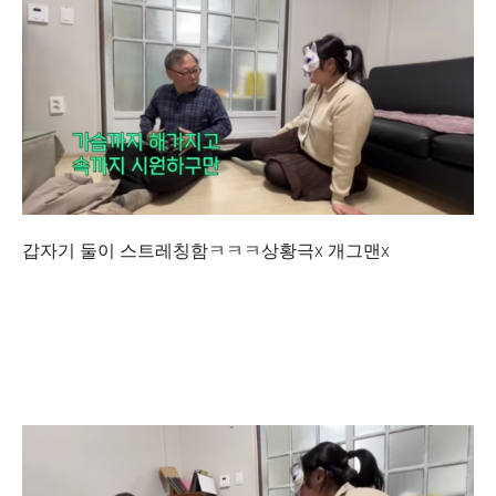
갑자기 둘이 스트레칭함ㅋㅋㅋ상황극x 개그맨x