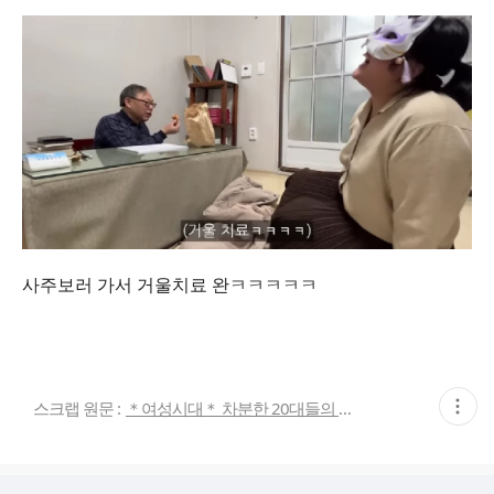
사주보러 가서 거울치료 완ㅋㅋㅋㅋㅋ
현
스크랩 원문 :
＊여성시대＊ 차분한 20대들의 알흠다운 공간
재
게
시
글
추