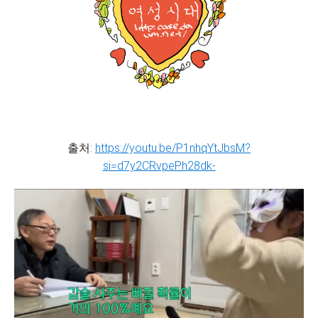
출처:
https://youtu.be/P1nhqYtJbsM?
si=d7y2CRvpePh28dk-