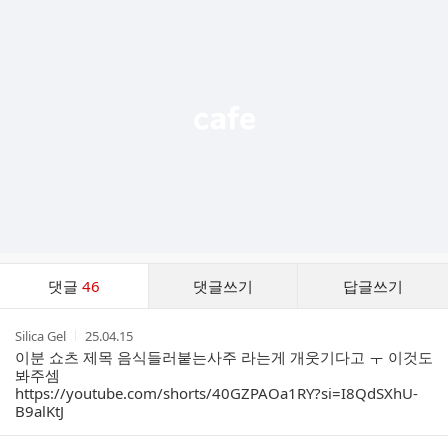
가
기
능
열
기
댓
댓글
46
댓글쓰기
답글쓰기
글
댓
작
작
Silica Gel
25.04.15
글
성
성
이분 쇼츠 제목 음식들러붙는사주 라는게 개웃기다고 ㅜ 이것도
리
자
시
봐주셈
스
간
https://youtube.com/shorts/40GZPAOa1RY?si=I8QdSXhU-
트
B9alKtJ