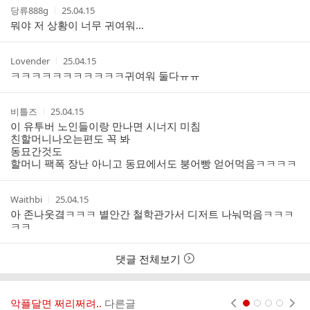
작
작
당류888g
25.04.15
성
성
뭐야 저 상황이 너무 귀여워…
자
시
간
작
작
Lovender
25.04.15
성
성
ㅋㅋㅋㅋㅋㅋㅋㅋㅋㅋㅋ귀여워 둘다ㅠㅠ
자
시
간
작
작
비틀즈
25.04.15
성
성
이 유투버 노인들이랑 만나면 시너지 미침
자
시
친할머니나오는편도 꼭 봐
간
동묘간것도
할머니 팩폭 장난 아니고 동묘에서도 붕어빵 얻어먹음ㅋㅋㅋㅋ
작
작
Waithbi
25.04.15
성
성
아 존나웃곀ㅋㅋㅋ 별안간 철학관가서 디저트 나눠먹음ㅋㅋㅋ
자
시
ㅋㅋ
간
댓글 전체보기
악플달면 쩌리쩌려..
다른글
현재페이지 1
2
3
4