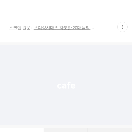
현
스크랩 원문 :
＊여성시대＊ 차분한 20대들의 알흠다운 공간
재
게
시
글
추
가
기
능
열
기
댓