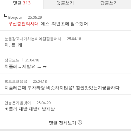
댓글
313
댓글쓰기
답글쓰기
글
댓
작
작
Bonjour
25.06.29
글
성
성
무선충전의시대
예스..작년초에 철수했어
리
자
시
스
간
트
작
작
눈을감고내가하는이야길잘들어봐
25.04.18
성
성
치. 폴. 레
자
시
간
작
작
잠금모드
25.04.18
성
성
치폴레... 제발요..... ㅠ
자
시
간
작
작
흠으으으음믐
25.04.18
성
성
치폴레근데 쿠차라랑 비슷하지않음? 훨씬맛있는지궁금하다
자
시
간
작
작
안농운가발벗어
25.04.20
성
성
버틀러 제발 제발제발제발
자
시
간
댓글 전체보기