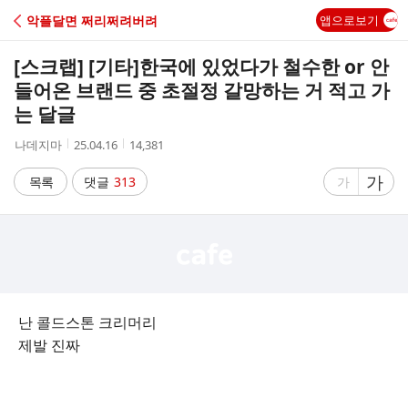
C
악플달면 쩌리쩌려버려
앱으로보기
A
[스크랩] [기타]
한국에 있었다가 철수한 or 안
F
들어온 브랜드 중 초절정 갈망하는 거 적고 가
는 달글
E
작
작
조
나데지마
25.04.16
14,381
성
성
회
자
시
수
글
가
글
목록
댓글
313
가
간
자
자
크
크
기
기
크
작
게
게
난 콜드스톤 크리머리
제발 진짜