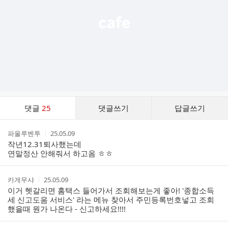
댓
댓글
25
댓글쓰기
답글쓰기
글
댓
작
작
파울루벤투
25.05.09
글
성
성
작년12.31퇴사했는데
리
자
시
연말정산 안해줘서 하고옴 ㅎㅎ
스
간
트
작
작
카게무샤
25.05.09
성
성
이거 헷갈리면 홈택스 들어가서 조회해보는게 좋아! '종합소득
자
시
세 신고도움 서비스' 라는 메뉴 찾아서 주민등록번호넣고 조회
간
했을때 뭔가 나온다 - 신고하세요!!!!