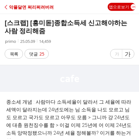
C
악플달면 쩌리쩌려버려
앱으로보기
A
[스크랩] [흥미돋]
종합소득세 신고해야하는
F
사람 정리해줌
작
작
조
primo
25.05.09
14,459
E
성
성
회
자
시
수
글
가
글
목록
댓글
25
가
간
자
자
크
크
기
기
크
작
게
게
종소세 개념 : 사람마다 소득세율이 달라서 그 세율에 따라
세액이 달라지는데 24년도에는 님 소득을 나도 모르고 님
도 모르고 국가도 모르고 아무도 모름 > 그니까 걍 24년도
에 대충 원천징수를 함 > 이걸 이제 25년에 어 이제 24년도
소득 앙딱정됐으니까 24년 세율 정해볼까? 이거를 하는거