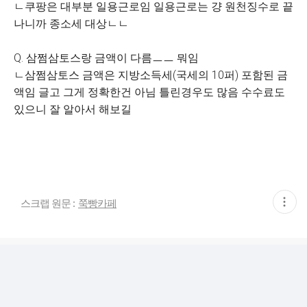
ㄴ쿠팡은 대부분 일용근로임 일용근로는 걍 원천징수로 끝
나니까 종소세 대상ㄴㄴ
Q. 삼쩜삼토스랑 금액이 다름ㅡㅡ 뭐임
ㄴ삼쩜삼토스 금액은 지방소득세(국세의 10퍼) 포함된 금
액임 글고 그게 정확한건 아님 틀린경우도 많음 수수료도
있으니 잘 알아서 해보길
현
스크랩 원문 :
쭉빵카페
재
게
시
글
추
가
기
능
열
기