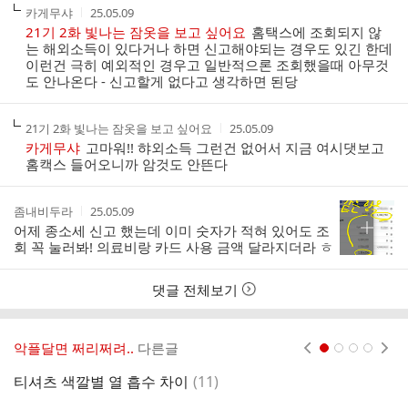
작
작
카게무샤
25.05.09
성
성
21기 2화 빛나는 잠옷을 보고 싶어요
홈택스에 조회되지 않
자
시
는 해외소득이 있다거나 하면 신고해야되는 경우도 있긴 한데
간
이런건 극히 예외적인 경우고 일반적으론 조회했을때 아무것
도 안나온다 - 신고할게 없다고 생각하면 된당
작
작
21기 2화 빛나는 잠옷을 보고 싶어요
25.05.09
성
성
카게무샤
고마워!! 햐외소득 그런건 없어서 지금 여시댓보고
자
시
홈캑스 들어오니까 암것도 안뜬다
간
작
작
좀내비두라
25.05.09
성
성
어제 종소세 신고 했는데 이미 숫자가 적혀 있어도 조
자
시
회 꼭 눌러봐! 의료비랑 카드 사용 금액 달라지더라 ㅎ
간
댓글 전체보기
악플달면 쩌리쩌려..
다른글
현재페이지 1
2
3
4
댓
티셔츠 색깔별 열 흡수 차이
(
11
)
'
글