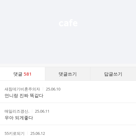
열
기
댓
댓글
581
댓글쓰기
답글쓰기
글
댓
작
작
새침데기비혼주의자
25.06.10
글
성
성
언니랑 진짜 똑같다
리
자
시
스
간
트
작
작
매일리즈갱신.
25.06.11
성
성
우아 되게좋다
자
시
간
작
작
55키로되기
25.06.12