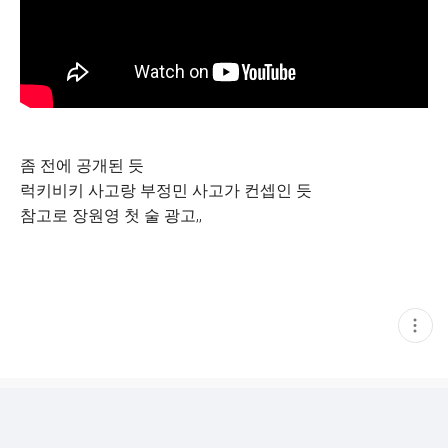
좀 전에 공개된 듯
럭키비키 사고랑 부정민 사고가 컨셉인 듯
참고로 장원영 첫 술 광고,,
현
재
게
시
글
추
가
기
능