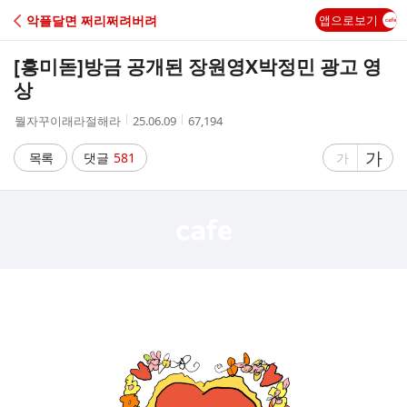
C
악플달면 쩌리쩌려버려
앱으로보기
A
[흥미돋]
방금 공개된 장원영X박정민 광고 영
F
상
작
작
조
뭘자꾸이래라절해라
25.06.09
67,194
E
성
성
회
자
시
수
글
가
글
목록
댓글
581
가
간
자
자
크
크
기
기
크
작
게
게