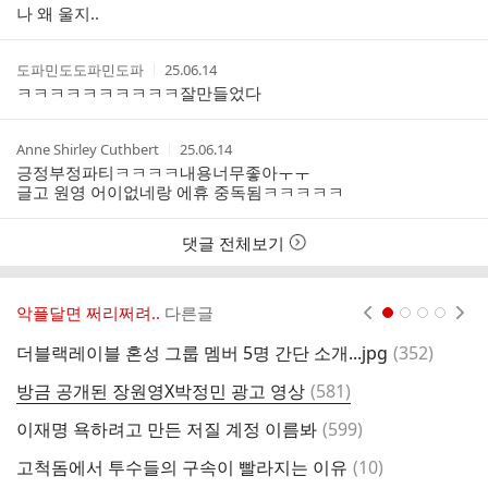
성
성
나 왜 울지..
자
시
간
작
작
도파민도도파민도파
25.06.14
성
성
ㅋㅋㅋㅋㅋㅋㅋㅋㅋㅋ잘만들었다
자
시
간
작
작
Anne Shirley Cuthbert
25.06.14
성
성
긍정부정파티ㅋㅋㅋㅋ내용너무좋아ㅜㅜ
자
시
글고 원영 어이없네랑 에휴 중독됨ㅋㅋㅋㅋㅋ
간
댓글 전체보기
악플달면 쩌리쩌려..
다른글
현재페이지 1
2
3
4
댓
더블랙레이블 혼성 그룹 멤버 5명 간단 소개...jpg
(
352
)
글
댓
방금 공개된 장원영X박정민 광고 영상
(
581
)
글
댓
이재명 욕하려고 만든 저질 계정 이름봐
(
599
)
글
댓
고척돔에서 투수들의 구속이 빨라지는 이유
(
10
)
3
글