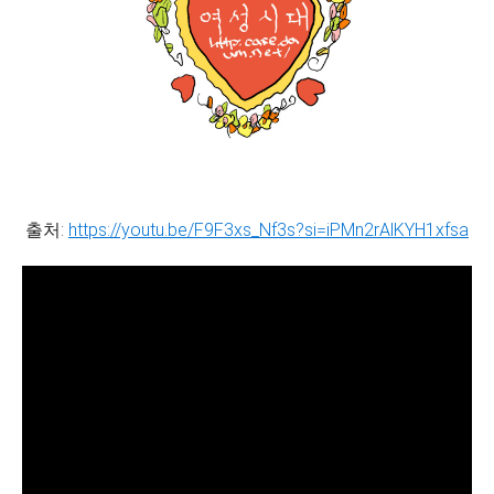
출처:
https://youtu.be/F9F3xs_Nf3s?si=iPMn2rAlKYH1xfsa