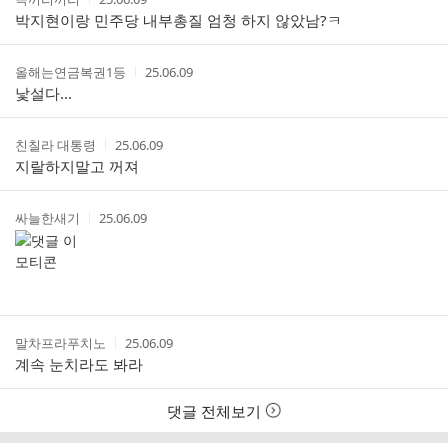
글
성
성
박지현이랑 민주당 내부총질 엄청 하지 않았남?ㅋ
리
자
시
스
간
트
작
작
올해는연금복권1등
25.06.09
성
성
낯설다...
자
시
간
작
작
친칠라 대통령
25.06.09
성
성
지랄하지말고 꺼져
자
시
간
작
작
싸늘한새기
25.06.09
성
성
자
시
간
작
작
말차프라푸치노
25.06.09
성
성
계속 눈치라도 봐라
자
시
간
댓글 전체보기