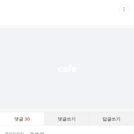
현
재
게
시
글
추
가
기
능
열
기
댓
댓글
30
댓글쓰기
답글쓰기
글
댓
작
작
곡끼리끼리
25.06.09