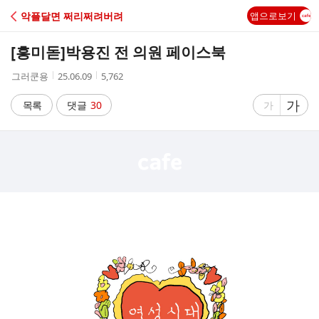
C
악플달면 쩌리쩌려버려
앱으로보기
A
[흥미돋]
박용진 전 의원 페이스북
F
작
작
조
그러쿤용
25.06.09
5,762
성
성
회
E
자
시
수
글
가
글
목록
댓글
30
가
간
자
자
크
크
기
기
크
작
게
게