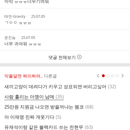
아악 ㅠㅠㅠ너무기여워
자
시
간
작
작
태연-Gravity
25.07.05
성
성
ㄱㅇㅇ ㅠㅠㅠ
자
시
간
작
작
윤친놈
25.07.05
성
성
너무 귀여워 ㅠㅠㅠ
자
시
간
댓글 전체보기
악플달면 쩌리쩌려..
다른글
현재페이지 1
2
3
4
댓
새끼고양이 데려다가 키우고 성묘되면 버리고싶어
(
32
)
글
댓
사람 홀리는 아깽이 남매
(
35
)
김
글
댓
25만원 지원금 나오면 받을꺼냐는 펨코
(
68
)
문
글
댓
아 이재명 진짜 개웃기다
(
5
)
서
글
댓
유재석이랑 같은 블랙카드 쓰는 전현무
(
63
)
주