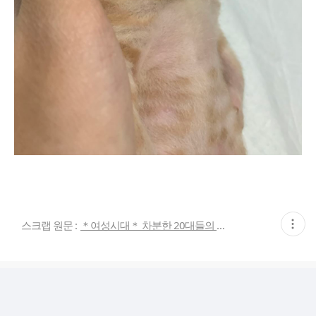
현
스크랩 원문 :
＊여성시대＊ 차분한 20대들의 알흠다운 공간
재
게
시
글
추
가
기
능