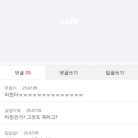
열
기
댓
댓글
35
댓글쓰기
답글쓰기
글
댓
작
작
무둥이
25.07.05
글
성
성
미친다ㅠㅠㅠㅠㅠㅠㅠㅠㅠㅠㅠㅠㅠㅠ
리
자
시
스
간
트
작
작
삼성이궈
25.07.05
성
성
미친건가? 그것도 귀라고?
자
시
간
작
작
입입입!
25.07.05
성
성