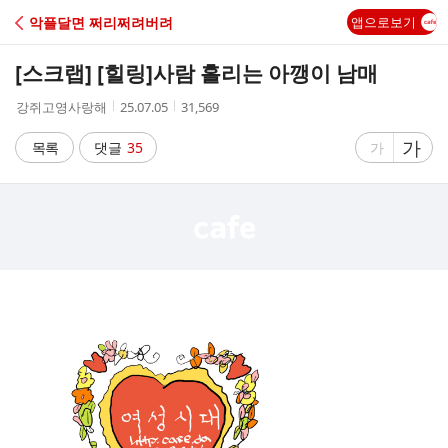
C
악플달면 쩌리쩌려버려
앱으로보기
A
[스크랩] [힐링]
사람 홀리는 아깽이 남매
F
작
작
조
강쥐고영사랑해
25.07.05
31,569
성
성
회
E
자
시
수
글
가
글
목록
댓글
35
가
간
자
자
크
크
기
기
크
작
게
게