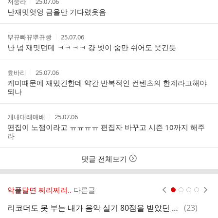
작
작
저숭라
25.07.06
성
성
난재밋엇엉 금욜만 기다렸읏음
자
시
간
작
작
뿌뀨빠뀨뿌뀨빵
25.07.06
성
성
난 넘 재밋던데 ㅋㅋㅋㅋ 걍 넷이 숨만 쉬어도 웃긴듯
자
시
간
작
작
효바리
25.07.06
성
성
케미때문에 재밌긴한데 약간 반복적인 컨텐츠의 한계라고해야
자
시
되나
간
작
작
개내대래매배
25.07.06
성
성
편집이 노잼이라고 ㅠㅠㅠㅠ 편집자 바꾸고 시즌 10까지 해주
자
시
라
간
댓글 전체보기
악플달면 쩌리쩌려..
다른글
현재페이지 1
2
3
4
댓
리코더도 못 부는 내가 음악 실기 80점을 받았던 이유
(
23
)
글