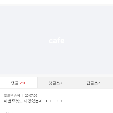
시
글
추
가
기
능
열
기
댓
댓글
210
댓글쓰기
답글쓰기
글
댓
작
작
포도백송이
25.07.06
글
성
성
이번주것도 재밌었는데 ㅋㅋㅋㅋㅋ
리
자
시
스
간
트