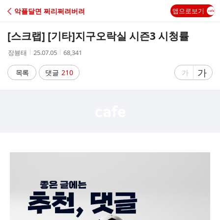
C
악플달면 쩌리쩌려버려
앱으로보기
A
[스크랩] [기타]
지구오락실 시즌3 시청률
F
작
작
조
장븅태
25.07.05
68,341
성
성
회
E
자
시
수
글
가
글
목록
댓글
210
가
간
자
자
크
크
기
기
크
작
게
게