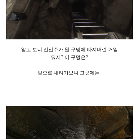
알고 보니 전신주가 웬 구멍에 빠져버린 거임
뭐지? 이 구멍은?
밑으로 내려가보니 그곳에는..