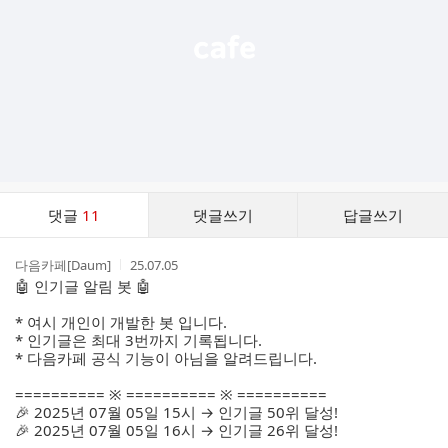
댓
댓글
11
댓글쓰기
답글쓰기
글
댓
작
작
다음카페[Daum]
25.07.05
글
성
성
🤖 인기글 알림 봇 🤖
리
자
시
스
간
* 여시 개인이 개발한 봇 입니다.
트
* 인기글은 최대 3번까지 기록됩니다.
* 다음카페 공식 기능이 아님을 알려드립니다.
========== ※ ========== ※ ==========
🎉 2025년 07월 05일 15시 → 인기글 50위 달성!
🎉 2025년 07월 05일 16시 → 인기글 26위 달성!