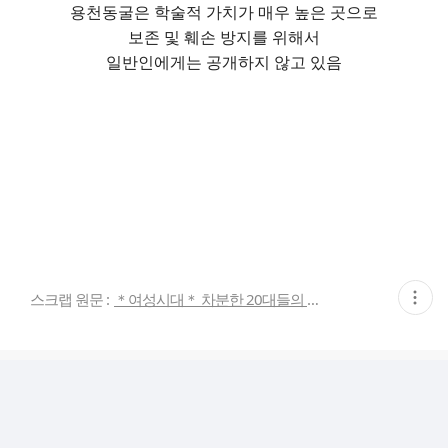
용천동굴은 학술적 가치가 매우 높은 곳으로
보존 및 훼손 방지를 위해서
일반인에게는 공개하지 않고 있음
현
스크랩 원문 :
＊여성시대＊ 차분한 20대들의 알흠다운 공간
재
게
시
글
추
가
기
능
열
기