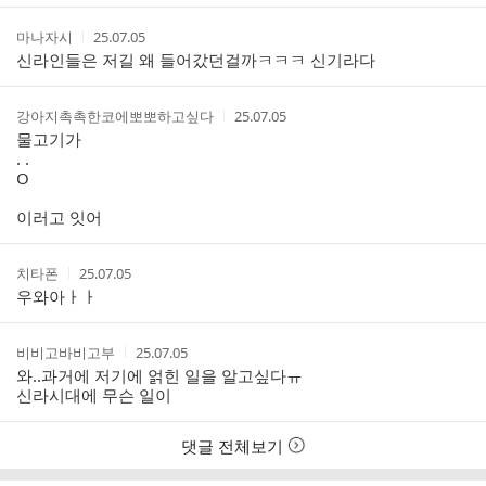
작
작
마나자시
25.07.05
성
성
신라인들은 저길 왜 들어갔던걸까ㅋㅋㅋ 신기라다
자
시
간
작
작
강아지촉촉한코에뽀뽀하고싶다
25.07.05
성
성
물고기가
자
시
. .
간
O
이러고 잇어
작
작
치타폰
25.07.05
성
성
우와아ㅏㅏ
자
시
간
작
작
비비고바비고부
25.07.05
성
성
와..과거에 저기에 얽힌 일을 알고싶다ㅠ
자
시
신라시대에 무슨 일이
간
댓글 전체보기