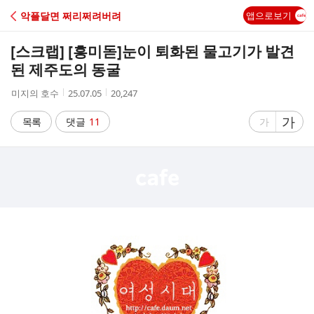
C
악플달면 쩌리쩌려버려
앱으로보기
A
[스크랩] [흥미돋]
눈이 퇴화된 물고기가 발견
F
된 제주도의 동굴
작
작
조
미지의 호수
25.07.05
20,247
E
성
성
회
자
시
수
글
가
글
목록
댓글
11
가
간
자
자
크
크
기
기
크
작
게
게