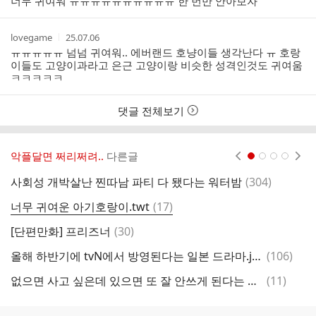
너무 귀여워 ㅠㅠㅠㅠㅠㅠㅠㅠㅠㅠ 한 번만 안아보자
자
시
간
작
작
lovegame
25.07.06
성
성
ㅠㅠㅠㅠㅠ 넘넘 귀여워.. 에버랜드 호냥이들 생각난다 ㅠ 호랑
자
시
이들도 고양이과라고 은근 고양이랑 비슷한 성격인것도 귀여움
간
ㅋㅋㅋㅋㅋ
댓글 전체보기
악플달면 쩌리쩌려..
다른글
현재페이지 1
2
3
4
댓
사회성 개박살난 찐따남 파티 다 됐다는 워터밤
(
304
)
글
댓
너무 귀여운 아기호랑이.twt
(
17
)
글
댓
[단편만화] 프리즈너
(
30
)
조
글
댓
올해 하반기에 tvN에서 방영된다는 일본 드라마.jpg
(
106
)
글
댓
없으면 사고 싶은데 있으면 또 잘 안쓰게 된다는 전자기기 갑...jpg
(
11
)
글