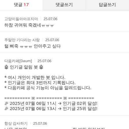
댓
댓글
17
댓글쓰기
답글쓰기
글
댓
작
작
고양이들아아프지마
25.07.06
글
성
성
하참 귀여워 죽겠네ㅠㅠㅠ
리
자
시
스
간
트
작
작
주말만 기다리는 사람
25.07.06
성
성
털 삐죽 ㅠㅠㅠ 안아주고 싶다
자
시
간
작
작
다음카페[Daum]
25.07.06
성
성
🤖 인기글 알림 봇 🤖
자
시
간
* 여시 개인이 개발한 봇 입니다.
* 인기글은 최대 3번까지 기록됩니다.
* 다음카페 공식 기능이 아님을 알려드립니다.
========== ※ ========== ※ ==========
🎉 2025년 07월 06일 11시 → 인기글 02위 달성!
🎉 2025년 07월 06일 13시 → 인기글 25위 달성!
작
작
항상 감사하기
25.07.06
성
성