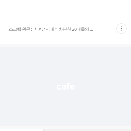
현
스크랩 원문 :
＊여성시대＊ 차분한 20대들의 알흠다운 공간
재
게
시
글
추
가
기
능
열
기