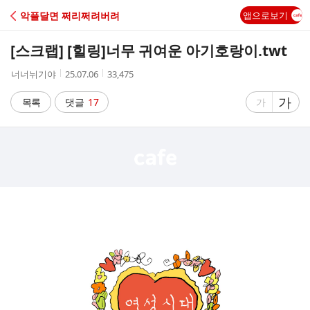
C
악플달면 쩌리쩌려버려
앱으로보기
A
[스크랩] [힐링]
너무 귀여운 아기호랑이.twt
F
작
작
조
너너뉘기야
25.07.06
33,475
성
성
회
E
자
시
수
글
가
글
목록
댓글
17
가
간
자
자
크
크
기
기
크
작
게
게