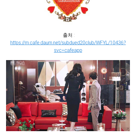
출처 :
https://m.cafe.daum.net/subdued20club/WFYL/10436?
svc=cafeapp