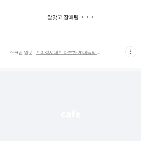
잘맞고 잘때림ㅋㅋㅋ
현
스크랩 원문 :
＊여성시대＊ 차분한 20대들의 알흠다운 공간
재
게
시
글
추
가
기
능
열
기