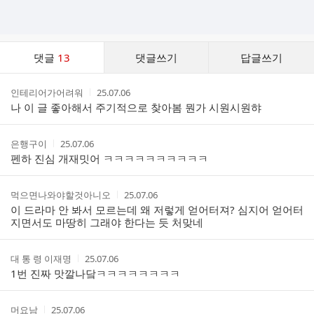
댓
댓글
13
댓글쓰기
답글쓰기
글
댓
작
작
인테리어가어려워
25.07.06
글
성
성
나 이 글 좋아해서 주기적으로 찾아봄 뭔가 시원시원햐
리
자
시
스
간
트
작
작
은행구이
25.07.06
성
성
펜하 진심 개재밋어 ㅋㅋㅋㅋㅋㅋㅋㅋㅋㅋ
자
시
간
작
작
먹으면나와야할것아니오
25.07.06
성
성
이 드라마 안 봐서 모르는데 왜 저렇게 얻어터져? 심지어 얻어터
자
시
지면서도 마땅히 그래야 한다는 듯 처맞네
간
작
작
대 통 령 이재명
25.07.06
성
성
1번 진짜 맛깔나닼ㅋㅋㅋㅋㅋㅋㅋㅋ
자
시
간
작
작
머요남
25.07.06