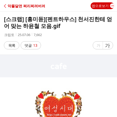
C
악플달면 쩌리쩌려버려
앱으로보기
A
[스크랩] [흥미돋]
[펜트하우스] 천서진한테 얻
F
어 맞는 하윤철 모음.gif
작
작
조
크립토
25.07.06
7,662
E
성
성
회
자
시
수
글
가
글
목록
댓글
13
가
간
자
자
크
크
기
기
크
작
게
게