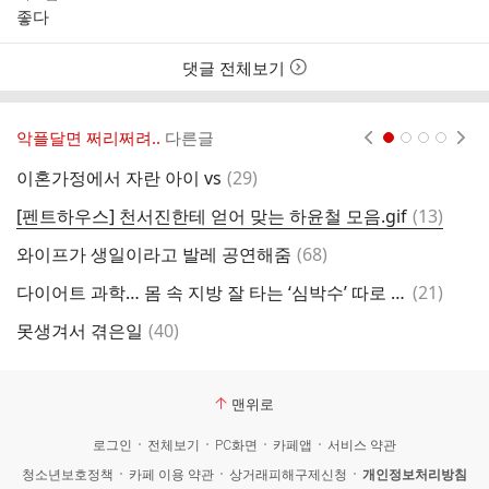
성
성
좋다
자
시
간
댓글 전체보기
악플달면 쩌리쩌려..
다른글
현재페이지 1
2
3
4
댓
이혼가정에서 자란 아이 vs
(
29
)
교
글
댓
[펜트하우스] 천서진한테 얻어 맞는 하윤철 모음.gif
(
13
)
와
글
댓
와이프가 생일이라고 발레 공연해줌
(
68
)
글
댓
다이어트 과학… 몸 속 지방 잘 타는 ‘심박수’ 따로 있다?
(
21
)
뭔
글
댓
못생겨서 겪은일
(
40
)
글
맨위로
로그인
전체보기
PC화면
카페앱
서비스 약관
청소년보호정책
카페 이용 약관
상거래피해구제신청
개인정보처리방침