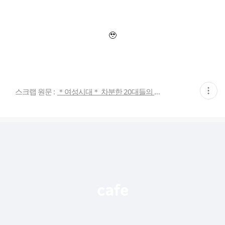
🥹
현
스크랩 원문 :
＊여성시대＊ 차분한 20대들의 알흠다운 공간
재
게
시
글
추
가
기
능
열
기