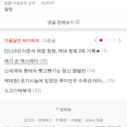
작
작
밤을 머금은듯 깊어
25.07.07
성
성
말랑
자
시
간
댓글 전체보기
악플달면 쩌리쩌려..
다른글
현재페이지 1
2
3
4
댓
[인스타] 이준석 제명 청원, 역대 청원 2위 기록🔥
(
1
)
글
댓
애기 손 엑스레이
(
38
)
미
글
댓
신세계와 롯데의 뺏고뺏기는 등신 쟁탈전
(
14
)
애
글
댓
케데헌) 초기시놉에 있었던 루미진우 수족관 데이트 키스씬 애니메이션화
(
55
)
글
댓
소고기딱복국
(
33
)
기
글
맨위로
로그인
전체보기
PC화면
카페앱
서비스 약관