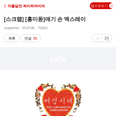
C
악플달면 쩌리쩌려버려
앱으로보기
A
[스크랩] [흥미돋]
애기 손 엑스레이
F
작
작
조
suspense
25.07.06
70,822
성
성
회
E
자
시
수
글
가
글
목록
댓글
38
가
간
자
자
크
크
기
기
크
작
게
게