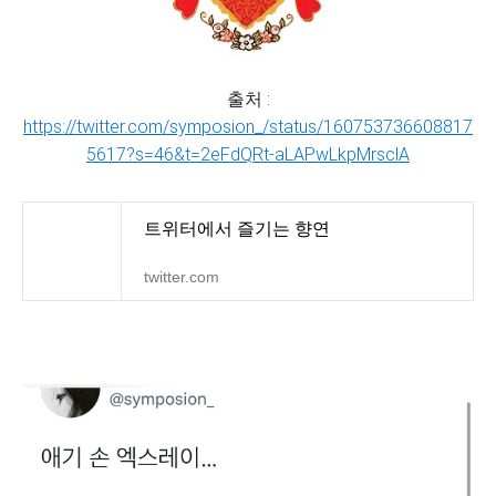
출처 :
https://twitter.com/symposion_/status/160753736608817
5617?s=46&t=2eFdQRt-aLAPwLkpMrsclA
트위터에서 즐기는 향연
twitter.com