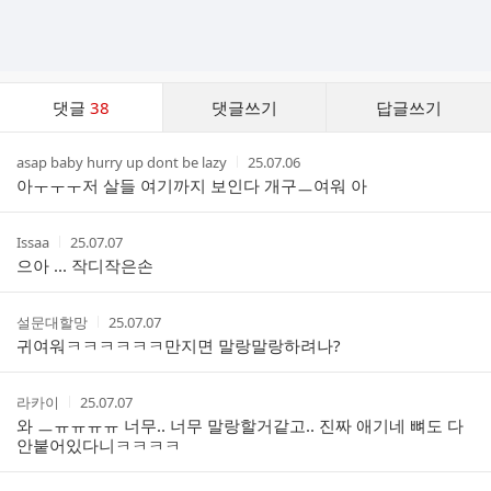
댓
댓글
38
댓글쓰기
답글쓰기
글
댓
작
작
asap baby hurry up dont be lazy
25.07.06
글
성
성
아ㅜㅜㅜ저 살들 여기까지 보인다 개구ㅡ여워 아
리
자
시
스
간
트
작
작
Issaa
25.07.07
성
성
으아 ... 작디작은손
자
시
간
작
작
설문대할망
25.07.07
성
성
귀여워ㅋㅋㅋㅋㅋㅋ만지면 말랑말랑하려나?
자
시
간
작
작
라카이
25.07.07
성
성
와 ㅡㅠㅠㅠㅠ 너무.. 너무 말랑할거같고.. 진짜 애기네 뼈도 다
자
시
안붙어있다니ㅋㅋㅋㅋ
간