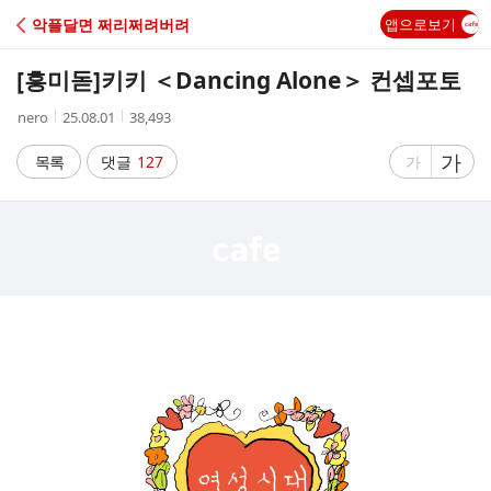
C
악플달면 쩌리쩌려버려
앱으로보기
A
[흥미돋]
키키 ＜Dancing Alone＞ 컨셉포토
F
작
작
조
nero
25.08.01
38,493
성
성
회
E
자
시
수
글
가
글
목록
댓글
127
가
간
자
자
크
크
기
기
크
작
게
게