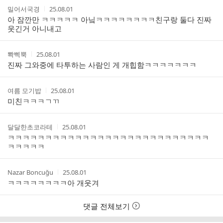
댓
작
작
밀어서국경
25.08.01
글
성
성
아 잠깐만 ㅋㅋㅋㅋㅋ 아닠ㅋㅋㅋㅋㅋㅋㅋㅋ친구랑 둘다 진짜
리
자
시
웃긴거 아니내고
스
간
트
작
작
뽝삑뿍
25.08.01
성
성
진짜 그와중에 타투하는 사람인 게 개힙함ㅋㅋㅋㅋㅋㅋㅋ
자
시
간
작
작
여름 모기밥
25.08.01
성
성
미친ㅋㅋㅋㄱㄲ
자
시
간
작
작
달달한초코라테
25.08.01
성
성
ㅋㅋㅋㅋㅋㅋㅋㅋㅋㅋㅋㅋㅋㅋㅋㅋㅋㅋㅋㅋㅋㅋㅋㅋㅋㅋㅋ
자
시
ㅋㅋㅋㅋㅋ
간
작
작
Nazar Boncuğu
25.08.01
성
성
ㅋㅋㅋㅋㅋㅋㅋㅋ아 개웃겨
자
시
간
댓글 전체보기