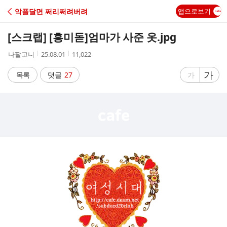
C
악플달면 쩌리쩌려버려
앱으로보기
A
[스크랩] [흥미돋]
엄마가 사준 옷.jpg
F
작
작
조
나팔고니
25.08.01
11,022
성
성
회
E
자
시
수
글
가
글
목록
댓글
27
가
간
자
자
크
크
기
기
크
작
게
게