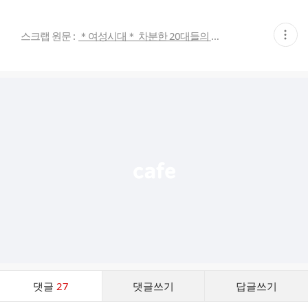
현
스크랩 원문 :
＊여성시대＊ 차분한 20대들의 알흠다운 공간
재
게
시
글
추
가
기
능
열
기
댓
댓글
27
댓글쓰기
답글쓰기
글