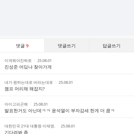
댓
댓글
9
댓글쓰기
답글쓰기
글
댓
작
작
이게뭐야진짜로
25.08.01
글
성
성
진성준 어딨냐 찾아가게
리
자
시
스
간
트
작
작
내가 원하는대로 바라는대로
25.08.01
성
성
잼프 머리채 왜잡지?
자
시
간
작
작
아이고피곤해
25.08.01
성
성
발표한거도 아닌데ㅋㅋ 윤석열이 부자감세 한게 더 큼ㅋ
자
시
간
작
작
대한민국 21대 대통령 이재명.
25.08.01
성
성
기다려봐 좀