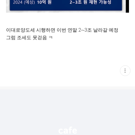
이대로양도세 시행하면 이번 연말 2~3조 날라갈 예정
그럼 조세도 못걷음 ㅋ
현
재
게
시
글
추
가
기
능
열
기