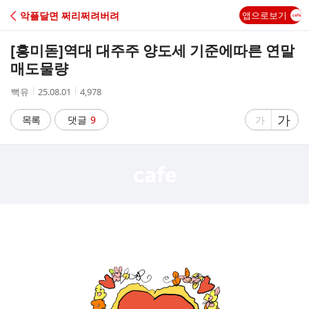
C
악플달면 쩌리쩌려버려
앱으로보기
A
[흥미돋]
역대 대주주 양도세 기준에따른 연말
F
매도물량
작
작
조
뻑유
25.08.01
4,978
E
성
성
회
자
시
수
글
가
글
목록
댓글
9
가
간
자
자
크
크
기
기
크
작
게
게