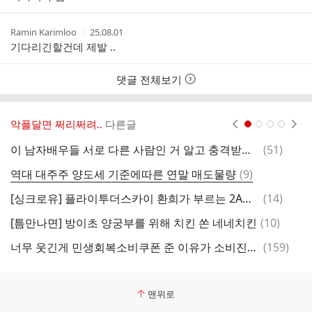
자
시
간
작
작
Ramin Karimloo
25.08.01
성
성
기다리긴할건데 제발 ..
자
시
간
댓글 전체보기
악플달면 쩌리쩌려..
다른글
현재페이지 1
2
3
4
댓
이 남자배우들 서로 다른 사람인 거 알고 충격받음.jpg
(
51
)
글
댓
역대 대주주 양도세 기준에따른 연말 매도물량
(
9
)
내
글
댓
[싱크로유] 플라이투더스카이 환희가 부르는 2AM ＜친구의 고백＞
(
14
)
컬
글
댓
[틈만나면] 방이초 양궁부를 위해 치킨 쏜 네네치킨
(
10
)
글
댓
너무 웃긴게 민생회복소비쿠폰 준 이유가 소비진작과 내수활성화인데.twt
(
159
)
레
글
맨위로